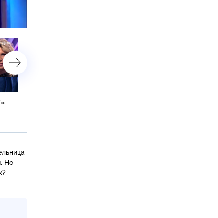
астройки
?»
«Жена легкого поведения?»
«Два подкидыша одной
матери?»
ельница
. Но
х?