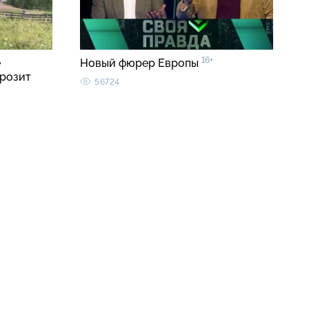
16+
е
Новый фюрер Европы
грозит
56724