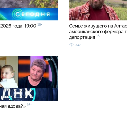
16+
 2026 года. 19:00
Семье живущего на Алта
американского фермера 
16+
депортация
348
16+
ная вдова?»