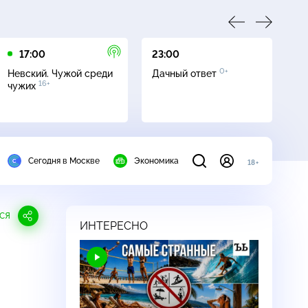
17:00
23:00
23
0+
Невский. Чужой среди
Дачный ответ
С
16+
чужих
Сегодня в Москве
Экономика
18+
СЯ
ИНТЕРЕСНО