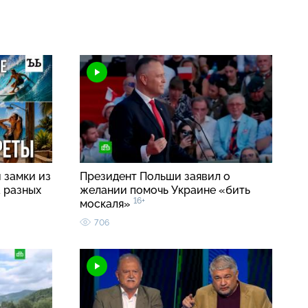
 замки из
Президент Польши заявил о
а разных
желании помочь Украине «бить
16+
москаля»
706