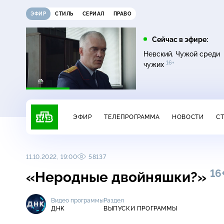
ЭФИР
СТИЛЬ
СЕРИАЛ
ПРАВО
12:00
13:00
Сейчас в эфире:
16+
Жди меня
Сегодня
Невский. Чужой среди
16+
чужих
ЭФИР
ТЕЛЕПРОГРАММА
НОВОСТИ
С
11.10.2022, 19:00
58137
16
«Неродные двойняшки?»
Видео программы
Раздел
ДНК
ВЫПУСКИ ПРОГРАММЫ