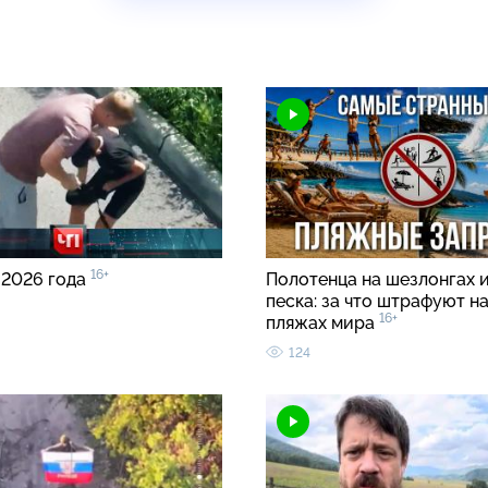
16+
 2026 года
Полотенца на шезлонгах и
песка: за что штрафуют н
16+
пляжах мира
124