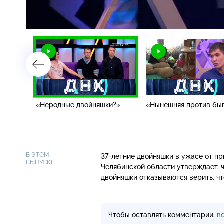
Загрузка
:
1.78%
/
«Неродные двойняшки?»
«Нынешняя против бы
В ЭТОМ
37-летние
двойняшки в ужасе от пр
ВЫПУСКЕ:
Челябинской области утверждает, чт
двойняшки отказываются верить, чт
Чтобы оставлять комментарии,
в