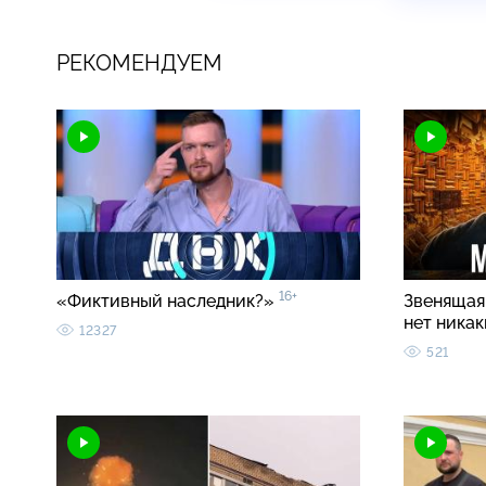
РЕКОМЕНДУЕМ
16+
«Фиктивный наследник?»
Звенящая 
нет ника
12327
521