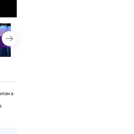
«Внучка или падчерица?»
«Шестая сестра?»
нтам в
а
й