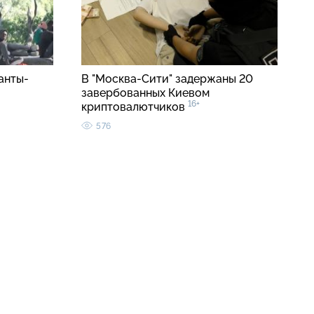
анты-
В "Москва-Сити" задержаны 20
завербованных Киевом
16+
криптовалютчиков
576