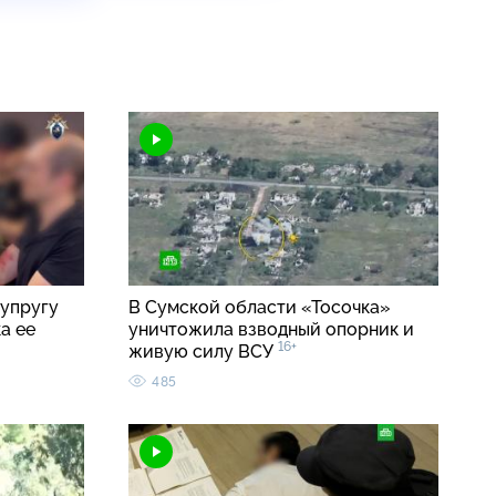
упругу
В Сумской области «Тосочка»
а ее
уничтожила взводный опорник и
16+
живую силу ВСУ
485