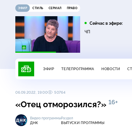
ЭФИР
СТИЛЬ
СЕРИАЛ
ПРАВО
05:25
07:00
Сейчас в эфире:
16+
Лесник. Своя земля
Сегодня
ЧП
ЭФИР
ТЕЛЕПРОГРАММА
НОВОСТИ
С
06.09.2022, 19:00
50764
16+
«Отец отморозился?»
Видео программы
Раздел
ДНК
ВЫПУСКИ ПРОГРАММЫ