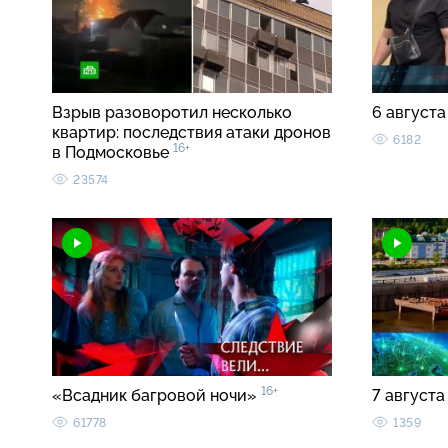
Взрыв разоворотил несколько
6 августа
квартир: последствия атаки дронов
6182
16+
в Подмосковье
23574
16+
«Всадник багровой ночи»
7 августа
61778
1359