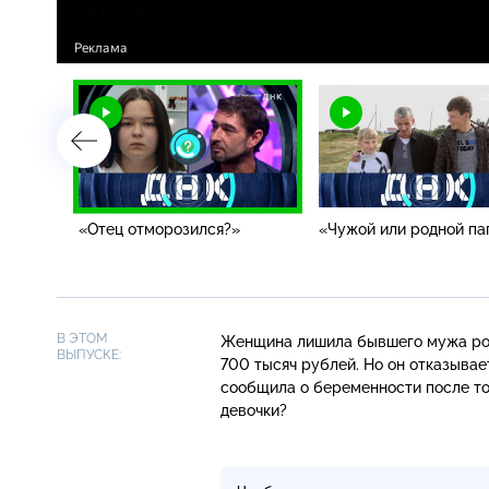
ие или
«Отец отморозился?»
«Чужой или родной па
В ЭТОМ
Женщина лишила бывшего мужа роди
ВЫПУСКЕ:
700 тысяч рублей. Но он отказывает
сообщила о беременности после тог
девочки?