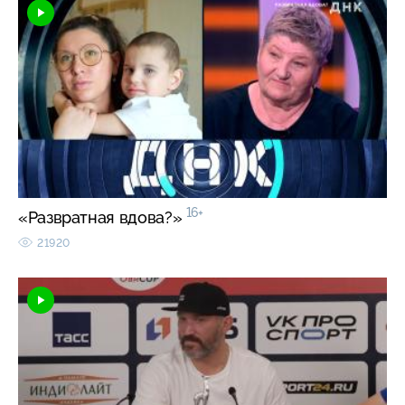
16+
«Развратная вдова?»
21920