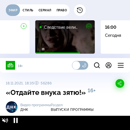
ЭФИР
СТИЛЬ
СЕРИАЛ
ПРАВО
16+
Следствие вели…
16:00
Сегодня
18+
18.11.2021, 18:35
56286
16+
«Отдайте внука зятю!»
Видео программы
Раздел
ДНК
ВЫПУСКИ ПРОГРАММЫ
ДНК / Выпуски программы / «Отдайте
16+