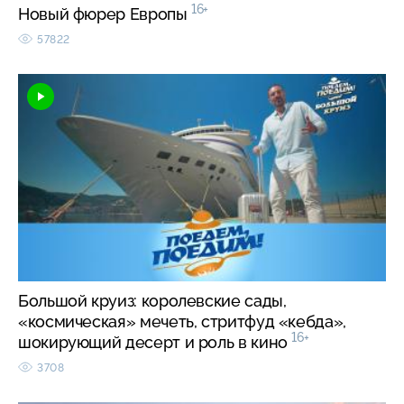
16+
Новый фюрер Европы
57822
Большой круиз: королевские сады,
«космическая» мечеть, стритфуд «кебда»,
16+
шокирующий десерт и роль в кино
3708