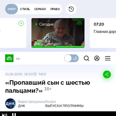
ЭФИР
СТИЛЬ
СЕРИАЛ
ПРАВО
Сегодня
07:20
+
Главная дор
18+
31.08.2020, 18:30
7450
«Пропавший сын с шестью
16+
пальцами?»
Видео программы
Раздел
ДНК
ВЫПУСКИ ПРОГРАММЫ