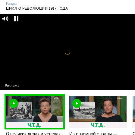
Раздел
ЦИКЛ О РЕВОЛЮЦИИ 1917 ГОДА
Ч.T.Д. с Маргаритой Симоньян / Цикл о
16+
революции 1917 года / О великих делах и
успехах императора России Александра III
Видео
проигрыватель
загружается.
О великих делах и успехах
Из огромной страны —