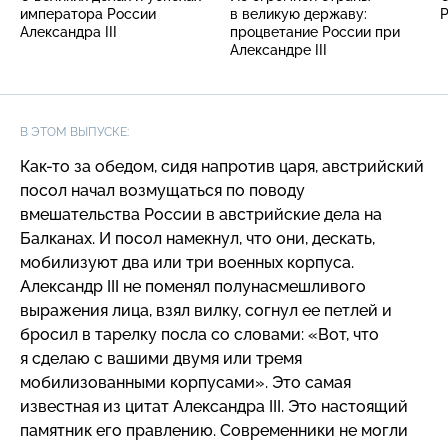
императора России
в великую державу:
Александра III
процветание России при
Александре III
В ЭТОМ ВЫПУСКЕ:
Как-то
за обедом, сидя напротив царя, австрийский
посол начал возмущаться по поводу
вмешательства России в австрийские дела на
Балканах. И посол намекнул, что они, дескать,
мобилизуют два или три военных корпуса.
Александр III не поменял полунасмешливого
выражения лица, взял вилку, согнул ее петлей и
бросил в тарелку посла со словами: «Вот, что
я сделаю с вашими двумя или тремя
мобилизованными корпусами». Это самая
известная из цитат Александра III. Это настоящий
памятник его правлению. Современники не могли