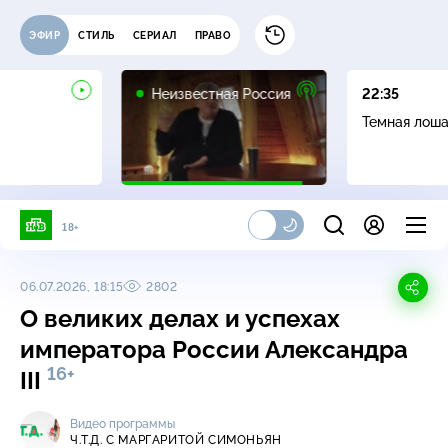
ЭФИР
СТИЛЬ
СЕРИАЛ
ПРАВО
6+
Неизвестная Россия
22:35
Темная лош
18+
06.07.2026, 18:15
2802
О великих делах и успехах
императора России Александра
16+
III
Видео программы
Ч.T.Д. С МАРГАРИТОЙ СИМОНЬЯН