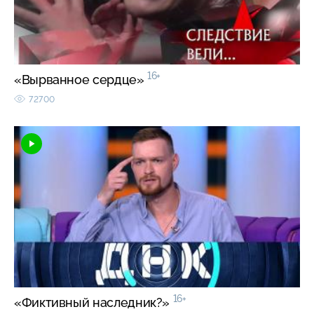
16+
«Вырванное сердце»
72700
16+
«Фиктивный наследник?»