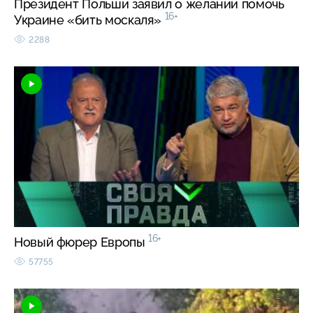
Президент Польши заявил о желании помочь
16+
Украине «бить москаля»
2288
16+
Новый фюрер Европы
57755