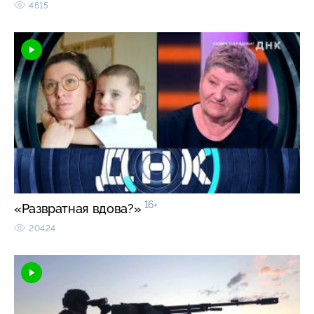
4615
16+
«Развратная вдова?»
20424