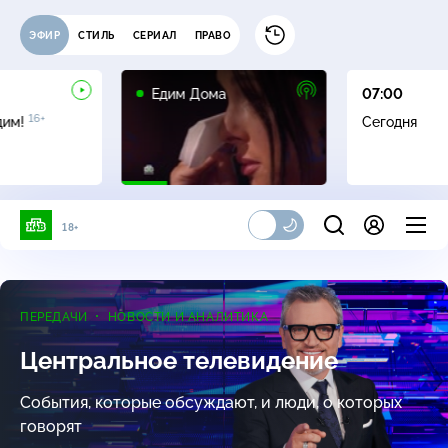
ЭФИР
СТИЛЬ
СЕРИАЛ
ПРАВО
0+
Едим Дома
07:00
16+
дим!
Сегодня
18+
ПЕРЕДАЧИ
НОВОСТИ И АНАЛИТИКА
Центральное телевидение
События, которые обсуждают, и люди, о которых
говорят