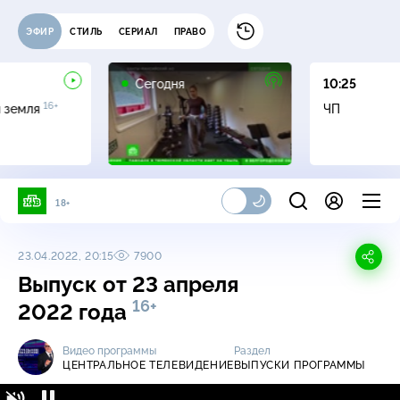
ЭФИР
СТИЛЬ
СЕРИАЛ
ПРАВО
Сегодня
10:25
16+
я земля
ЧП
18+
23.04.2022, 20:15
7900
Выпуск от 23 апреля
16+
2022 года
Видео программы
Раздел
ЦЕНТРАЛЬНОЕ ТЕЛЕВИДЕНИЕ
ВЫПУСКИ ПРОГРАММЫ