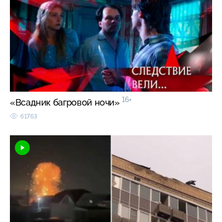
16+
«Всадник багровой ночи»
61763