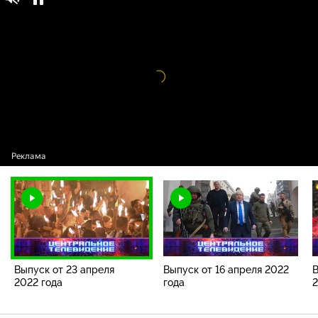
Центральное телевидение / Выпуски
16+
программы / Выпуск от 23 апреля 2022 года
Видео
проигрыватель
загружается.
Выпуск от 23 апреля
Выпуск от 16 апреля 2022
В
2022 года
года
2