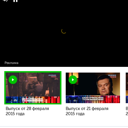
Центральное телевидение / Выпуски
16+
программы / Выпуск от 28 февраля 2015
года
Видео
проигрыватель
загружается.
Выпуск от 28 февраля
Выпуск от 21 февраля
В
2015 года
2015 года
2