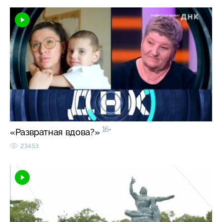
16+
«Развратная вдова?»
23453