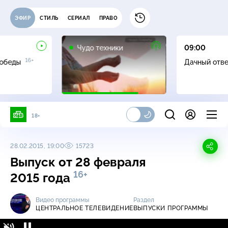
ЭФИР
СТИЛЬ
СЕРИАЛ
ПРАВО
12+
Чудо техники
09:00
16+
Победы
Дачный отв
18+
28.02.2015, 19:00
15723
Выпуск от 28 февраля
16+
2015 года
Видео программы
Раздел
ЦЕНТРАЛЬНОЕ ТЕЛЕВИДЕНИЕ
ВЫПУСКИ ПРОГРАММЫ