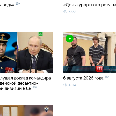
16+
заводь»
«Дочь курортного роман
6872
16+
слушал доклад командира
6 августа 2026 года
рдейской десантно-
4514
16+
ой дивизии ВДВ