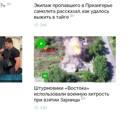
16+
а?»
Экипаж пропавшего в Приангерье
самолета рассказал, как удалось
16+
выжить в тайге
268
Штурмовики «Востока»
использовали военную хитрость
16+
при взятии Зарницы
330