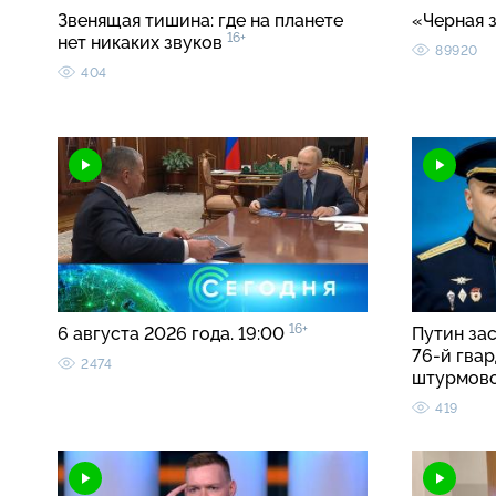
Звенящая тишина: где на планете
«Черная 
16+
нет никаких звуков
89920
404
16+
6 августа 2026 года. 19:00
Путин за
76-й гва
2474
штурмов
419