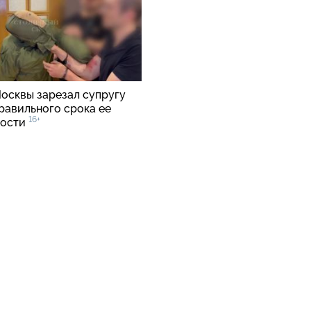
осквы зарезал супругу
равильного срока ее
16+
ности