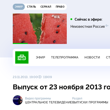
ЭФИР
СТИЛЬ
СЕРИАЛ
ПРАВО
13:45
16:00
Сейчас в эфире:
6+
Невский. Проверка на
Сегодня
Неизвестная Россия
16+
прочность
ЭФИР
ТЕЛЕПРОГРАММА
НОВОСТИ
С
23.11.2013, 19:00
11909
Выпуск от 23 ноября 2013 г
Видео программы
Раздел
ЦЕНТРАЛЬНОЕ ТЕЛЕВИДЕНИЕ
ВЫПУСКИ ПРОГРАММЫ