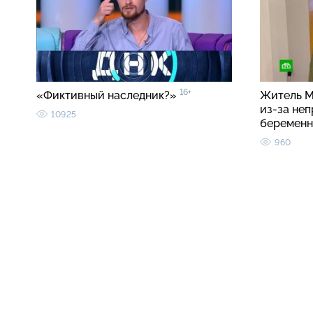
16+
«Фиктивный наследник?»
Житель М
из-за неп
10925
беремен
960