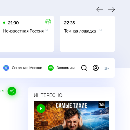
21:30
22:35
01
6+
16+
Неизвестная Россия
Темная лошадка
Ле
Сегодня в Москве
Экономика
18+
СЯ
ИНТЕРЕСНО