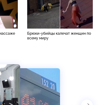
 массаже
Брюки-убийцы калечат женщин по
«
всему миру
с