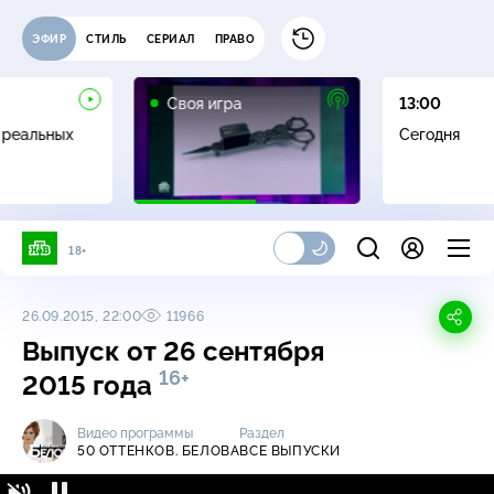
ЭФИР
СТИЛЬ
СЕРИАЛ
ПРАВО
0+
Своя игра
13:00
 реальных
Сегодня
18+
26.09.2015, 22:00
11966
Выпуск от 26 сентября
16+
2015 года
Видео программы
Раздел
50 ОТТЕНКОВ. БЕЛОВА
ВСЕ ВЫПУСКИ