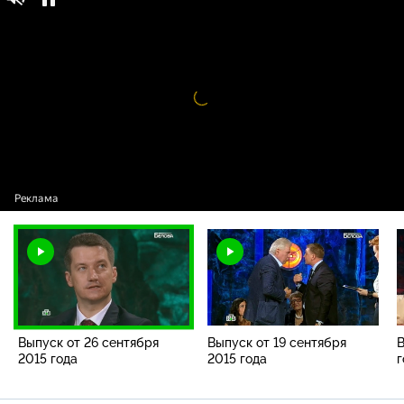
50 оттенков. Белова / Все выпуски / Выпуск
16+
от 26 сентября 2015 года
Видео
проигрыватель
загружается.
Выпуск от 26 сентября
Выпуск от 19 сентября
В
2015 года
2015 года
г