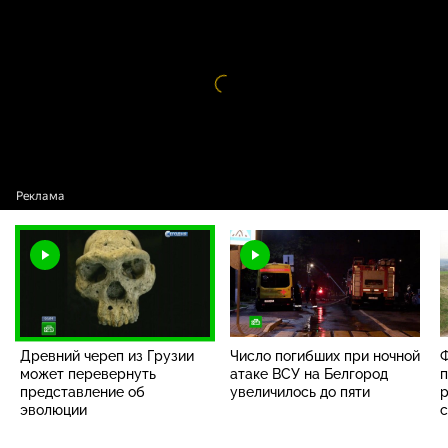
представление об эволюции
Видео
проигрыватель
загружается.
Древний череп из Грузии
Число погибших при ночной
Ф
может перевернуть
атаке ВСУ на Белгород
п
представление об
увеличилось до пяти
р
эволюции
с