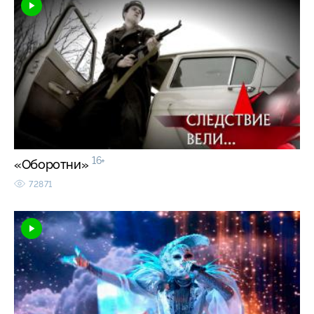
16+
«Оборотни»
72871