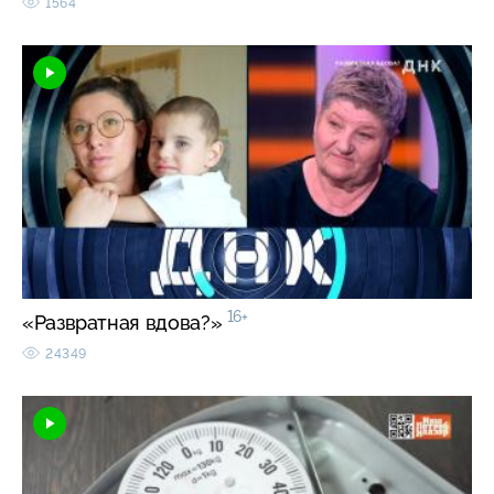
1564
16+
«Развратная вдова?»
24349