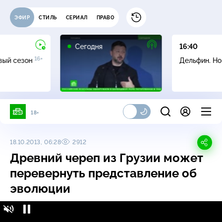
ЭФИР
СТИЛЬ
СЕРИАЛ
ПРАВО
Сегодня
16:40
16+
вый сезон
Дельфин. Н
18+
18.10.2013, 06:28
2912
Древний череп из Грузии может
перевернуть представление об
эволюции
Древний череп из Грузии может перевернуть