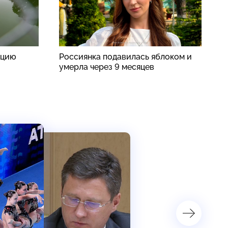
ацию
Россиянка подавилась яблоком и
В
умерла через 9 месяцев
ч