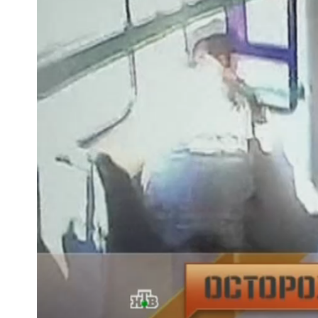
Загрузка
:
2.76%
/