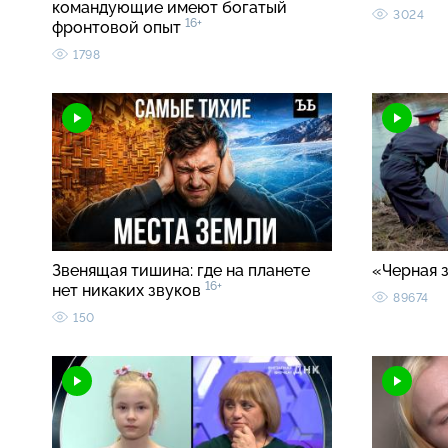
командующие имеют богатый
3024
16+
фронтовой опыт
1798
Звенящая тишина: где на планете
«Черная 
16+
нет никаких звуков
89674
150