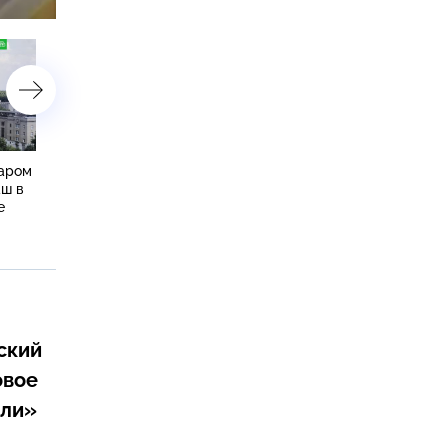
астройки
жаром
Пенсионерка подожгла
Молния убила футболис
ш в
московскую квартиру,
во время матча в Таилан
е
проданную под влиянием
мошенников
ский
овое
ели»