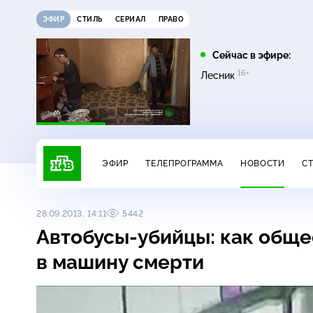
ЭФИР
СТИЛЬ
СЕРИАЛ
ПРАВО
21:15
21:30
Сейчас в эфире:
12+
16+
на
Сегодня
Неизвестная Россия
Лесник
ЭФИР
ТЕЛЕПРОГРАММА
НОВОСТИ
С
28.09.2013, 14:11
5442
Автобусы-убийцы
: как общ
в машину смерти