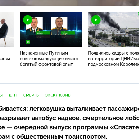
Н
Назначенные Путиным
Появились кадры с по
осквы
новые командующие имеют
на территории ЦНИИма
богатый фронтовой опыт
подмосковном Королёв
Ы
ДТП
СМЕРТЬ
ЭКСКЛЮЗИВ
бивается: легковушка выталкивает пассажир
 разрывает автобус надвое, смертельное лоб
чке — очередной выпуск программы «Спасат
фам с общественным транспортом.