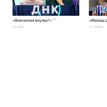
16+
«Внезапная внучка?»
«Малыш 
6155
84549