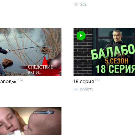
552
16+
16+
заводь»
18 серия
209971