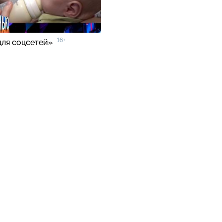
16+
для соцсетей»