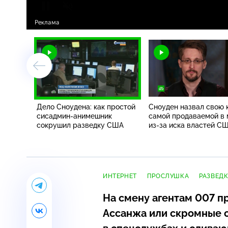
Дело Сноудена: как простой
Сноуден назвал свою 
сисадмин-анимешник
самой продаваемой в
сокрушил разведку США
из-за иска властей С
ИНТЕРНЕТ
ПРОСЛУШКА
РАЗВЕДК
На смену агентам 007 п
Ассанжа или скромные 