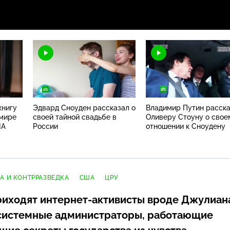
книгу
Эдвард Сноуден рассказал о
Владимир Путин расск
 мире
своей тайной свадьбе в
Оливеру Стоуну о свое
ША
России
отношении к Сноудену
А И КОНТРРАЗВЕДКА
США
ЦРУ
риходят
интернет-активисты
вроде Джулиан
системные администраторы, работающие