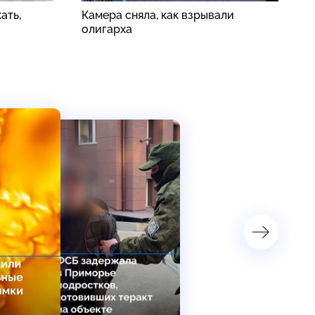
ать,
Камера сняла, как взрывали
П
олигарха
п