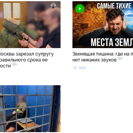
осквы зарезал супругу
Звенящая тишина: где на 
16+
равильного срока ее
нет никаких звуков
16+
ности
303