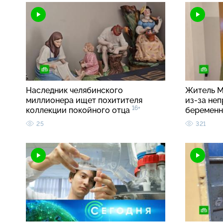
Наследник челябинского
Житель М
миллионера ищет похитителя
из-за неп
16+
коллекции покойного отца
беремен
25
321