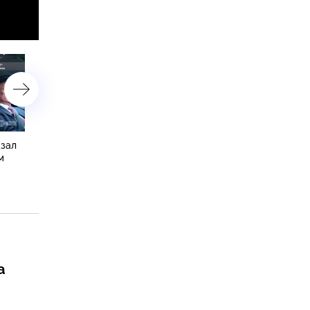
азал
Сноуден возложил
Власти РФ продлили
м
ответственность за
Сноудену вид на житель
глобальную кибератаку на
на 2 года
АНБ
а