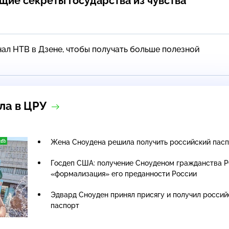
щие секреты государства из чувства
ал НТВ в Дзене, чтобы получать больше полезной
ла в ЦРУ
Жена Сноудена решила получить российский пас
Госдеп США: получение Сноуденом гражданства 
«формализация» его преданности России
Эдвард Сноуден принял присягу и получил россий
паспорт