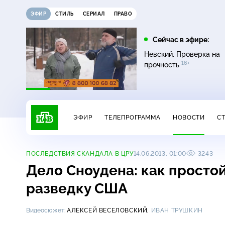
ЭФИР
СТИЛЬ
СЕРИАЛ
ПРАВО
10:00
10:25
Сейчас в эфире:
6+
Сегодня
ЧП
Невский. Проверка на
16+
прочность
ЭФИР
ТЕЛЕПРОГРАММА
НОВОСТИ
С
ПОСЛЕДСТВИЯ СКАНДАЛА В ЦРУ
14.06.2013, 01:00
3243
Дело Сноудена: как просто
разведку США
Видеосюжет:
АЛЕКСЕЙ ВЕСЕЛОВСКИЙ,
ИВАН ТРУШКИН