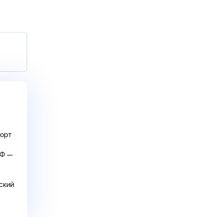
порт
РФ —
ский