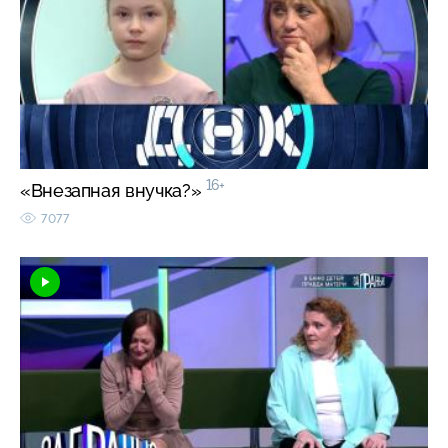
16+
«Внезапная внучка?»
7077