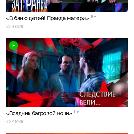
16+
«В баню детей! Правда матери»
33576
16+
«Всадник багровой ночи»
61049