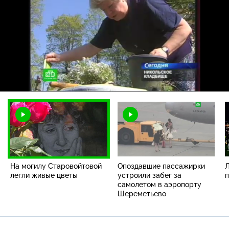
Загрузка
:
100.00%
/
Наст
На могилу Старовойтовой
Опоздавшие пассажирки
Л
легли живые цветы
устроили забег за
п
самолетом в аэропорту
Шереметьево