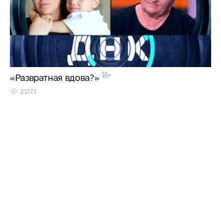
16+
«Развратная вдова?»
21773