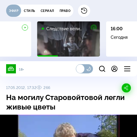
ЭФИР
СТИЛЬ
СЕРИАЛ
ПРАВО
16+
Следствие вели…
16:00
Сегодня
18+
17.05.2012, 17:32
266
На могилу Старовойтовой легли
живые цветы