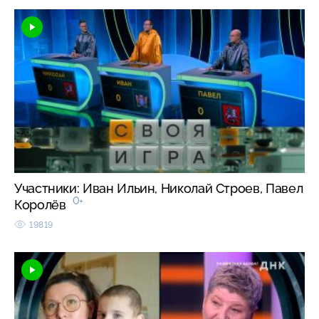
Участники: Иван Ильин, Николай Строев, Павел
0+
Королёв
19819