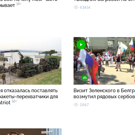
16+
нывает
63414
я отказалась поставлять
Визит Зеленского в Белгр
ракеты-перехватчики для
возмутил рядовых сербо
16+
triot
2647