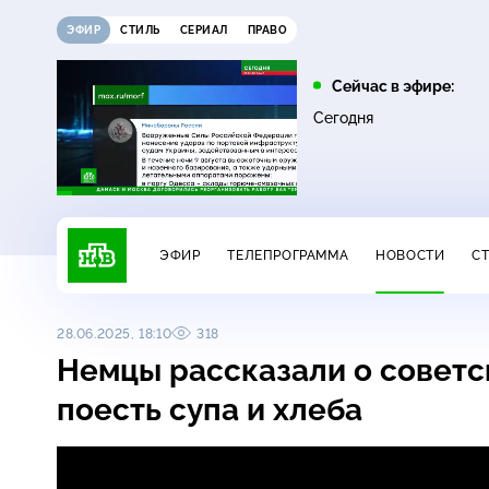
ЭФИР
СТИЛЬ
СЕРИАЛ
ПРАВО
09:00
10:00
Сейчас в эфире:
0+
16+
Дачный ответ
НашПотребНадзор
Сегодня
ЭФИР
ТЕЛЕПРОГРАММА
НОВОСТИ
С
28.06.2025, 18:10
318
Немцы рассказали о советс
поесть супа и хлеба