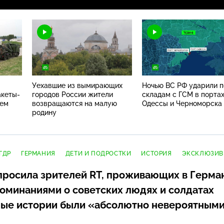
Уехавшие из вымирающих
Ночью ВС РФ ударили п
акеты-
городов России жители
складам с ГСМ в порта
тем
возвращаются на малую
Одессы и Черноморска
родину
ГДР
ГЕРМАНИЯ
ДЕТИ И ПОДРОСТКИ
ИСТОРИЯ
ЭКСКЛЮЗИВ
просила зрителей RT, проживающих в Герма
оминаниями о советских людях и солдатах
рые истории были «абсолютно невероятными