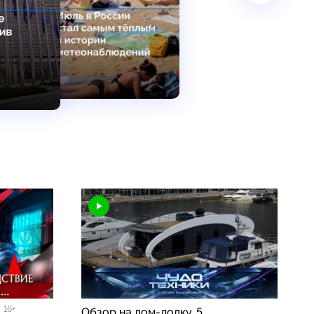
16+
»
Обзор на дом-лодку, 5