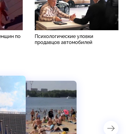
енщин по
Психологические уловки
В
продавцов автомобилей
ч