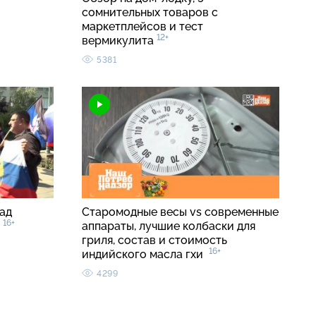
сомнительных товаров с
маркетплейсов и тест
12+
вермикулита
5381
ад
Старомодные весы vs современные
16+
в
аппараты, лучшие колбаски для
гриля, состав и стоимость
16+
индийского масла гхи
4299