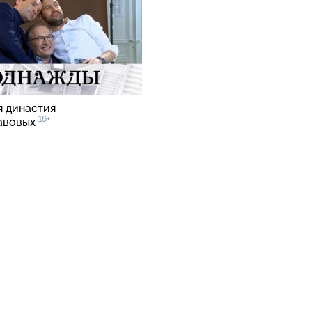
я династия
16+
авовых