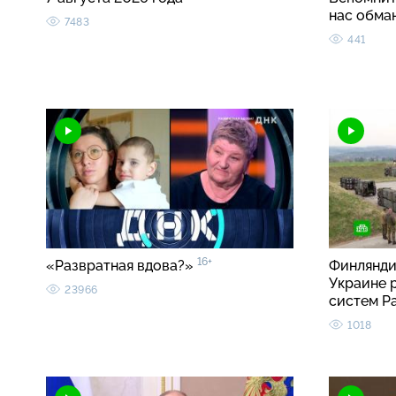
нас обма
7483
441
16+
«Развратная вдова?»
Финлянди
Украине 
23966
систем Pa
1018