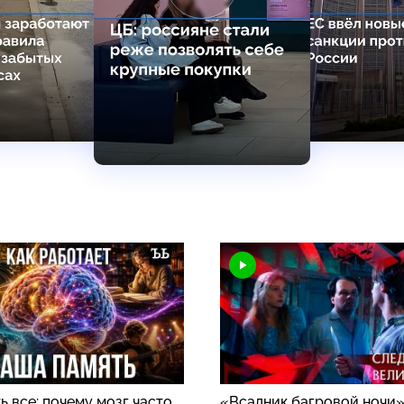
 все: почему мозг часто
«Всадник багровой ночи