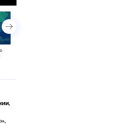
о
Мэр Нагасаки назвал
Минобороны показало в
х
американцев виновниками
удара по складам с дро
атомной бомбардировки
ВСУ в Харьковской обла
города
нии,
»,