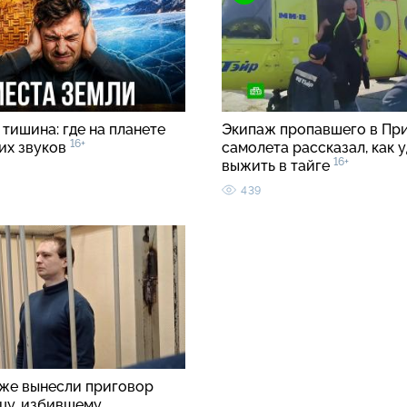
тишина: где на планете
Экипаж пропавшего в Пр
16+
ких звуков
самолета рассказал, как 
16+
выжить в тайге
439
же вынесли приговор
цу, избившему