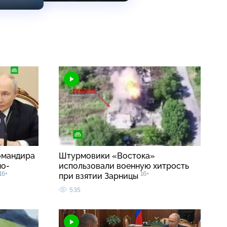
омандира
Штурмовики «Востока»
но-
использовали военную хитрость
16+
16+
при взятии Зарницы
535