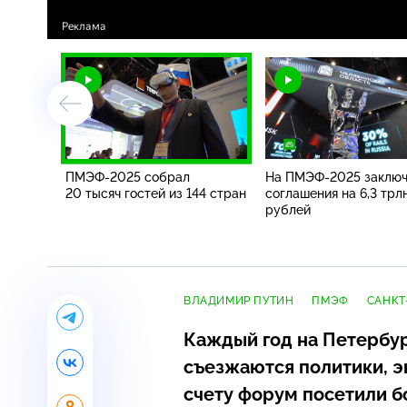
ПМЭФ-2025
собрал
На ПМЭФ-2025 заклю
20 тысяч гостей из 144 стран
соглашения на 6,3 трл
рублей
ВЛАДИМИР ПУТИН
ПМЭФ
САНКТ
Каждый год на Петербу
съезжаются политики, э
счету форум посетили бо