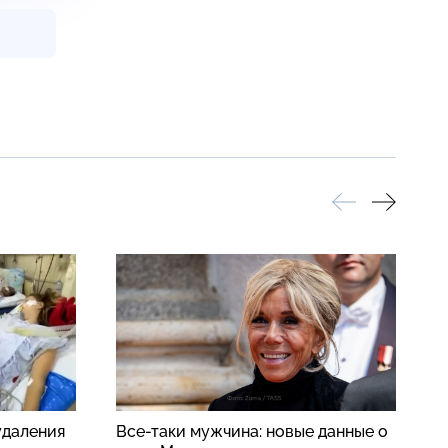
удаления
Все-таки мужчина: новые данные о
В