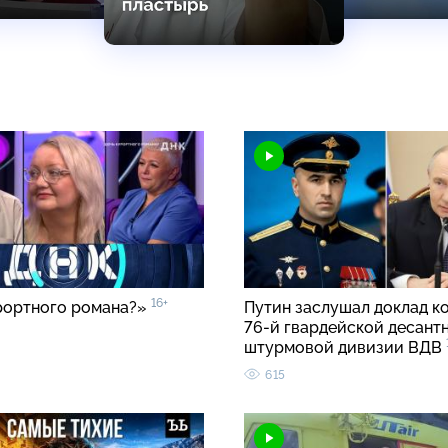
16+
рортного романа?»
Путин заслушал доклад к
76-й гвардейской десант
штурмовой дивизии ВДВ
615