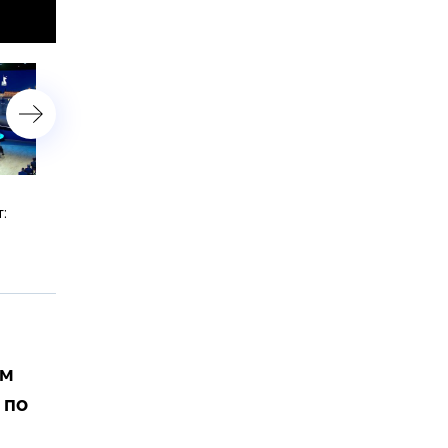
«Если выпить, надо же и
Путин: вся Украина наша
:
закусить»: Путин пошутил о
поставках водки в ЮАР
ум
по