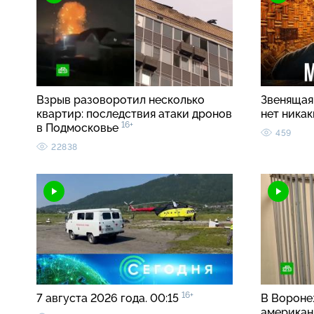
Взрыв разоворотил несколько
Звенящая 
квартир: последствия атаки дронов
нет ника
16+
в Подмосковье
459
22838
16+
7 августа 2026 года. 00:15
В Вороне
американ