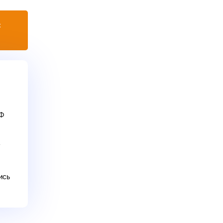
с
ЭФ
у
ись