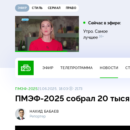
ЭФИР
СТИЛЬ
СЕРИАЛ
ПРАВО
21:15
21:30
Сейчас в эфире:
6+
ди
Сегодня
Неизвестная Россия
Утро. Самое
16+
лучшее
ЭФИР
ТЕЛЕПРОГРАММА
НОВОСТИ
С
ПМЭФ-2025
21.06.2025, 18:03
2173
ПМЭФ-2025
собрал 20 тысяч
НАХИД БАБАЕВ
Репортер