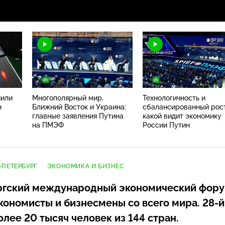
чили
Многополярный мир,
Технологичность и
н
Ближний Восток и Украина:
сбалансированный рост
главные заявления Путина
какой видит экономику
на ПМЭФ
России Путин
-ПЕТЕРБУРГ
ЭКОНОМИКА И БИЗНЕС
ргский международный экономический фор
кономисты и бизнесмены со всего мира.
28-й
лее 20 тысяч человек из 144 стран.