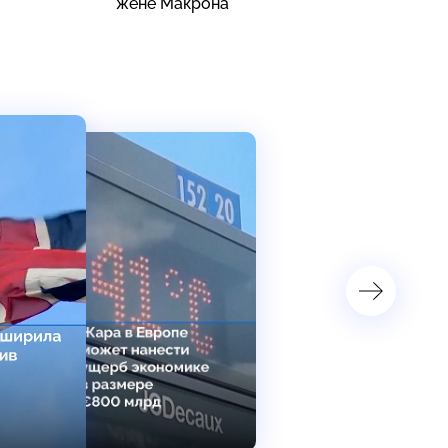
жене Макрона
п