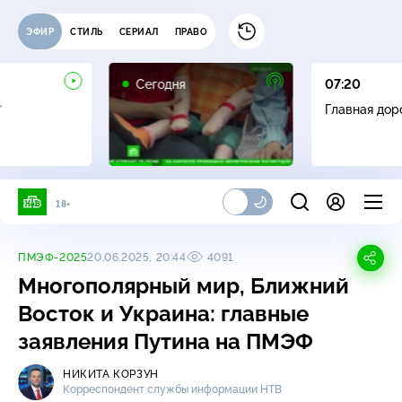
ЭФИР
СТИЛЬ
СЕРИАЛ
ПРАВО
Сегодня
07:20
+
Главная дор
18+
ПМЭФ-2025
20.06.2025, 20:44
4091
Многополярный мир, Ближний
Восток и Украина: главные
заявления Путина на ПМЭФ
НИКИТА КОРЗУН
Корреспондент службы информации НТВ