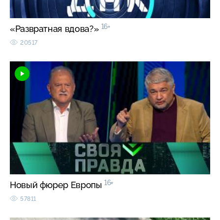
16+
«Развратная вдова?»
20517
16+
Новый фюрер Европы
57811