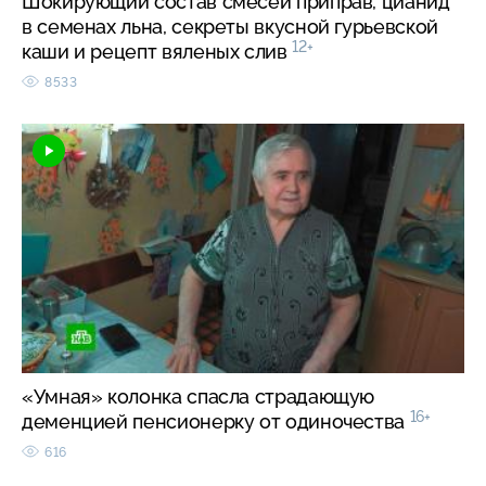
Шокирующий состав смесей приправ, цианид
в семенах льна, секреты вкусной гурьевской
12+
каши и рецепт вяленых слив
8533
«Умная» колонка спасла страдающую
16+
деменцией пенсионерку от одиночества
616