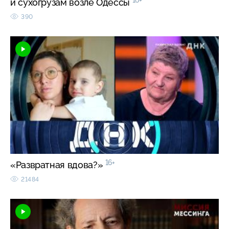
и сухогрузам возле Одессы
390
16+
«Развратная вдова?»
21484