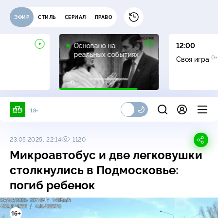
ЭФИР
СТИЛЬ
СЕРИАЛ
ПРАВО
16+
Основано на
12:00
реальных событиях
0+
Своя игра
18+
23.05.2025, 22:14
1120
Микроавтобус и две легковушки
столкнулись в Подмосковье:
погиб ребенок