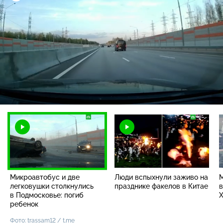
Загрузка
:
98.59%
/
Наст
Микроавтобус и две
Люди вспыхнули заживо на
легковушки столкнулись
празднике факелов в Китае
в
в Подмосковье: погиб
Х
ребенок
Фото: trassam12 / t.me