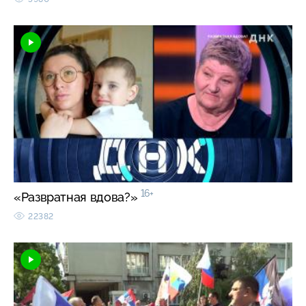
16+
«Развратная вдова?»
22382