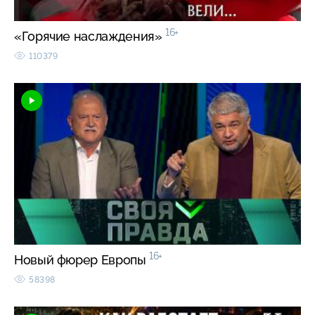
16+
«Горячие наслаждения»
110379
16+
Новый фюрер Европы
58398