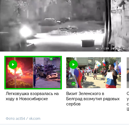
Загрузка
:
100.00%
/
Наст
Легковушка взорвалась на
Визит Зеленского в
ходу в Новосибирске
Белград возмутил рядовых
у
сербов
с
Фото: act54 / vk.com