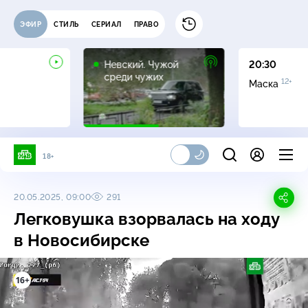
ЭФИР
СТИЛЬ
СЕРИАЛ
ПРАВО
16+
Невский. Чужой
20:30
среди чужих
12+
Маска
18+
20.05.2025, 09:00
291
Легковушка взорвалась на ходу
в Новосибирске
16+