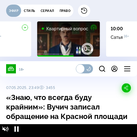
ЭФИР
СТИЛЬ
СЕРИАЛ
ПРАВО
0+
Квартирный вопрос
10:00
+
16+
Сатья
18+
07.05.2025, 23:49
3455
«Знаю, что всегда буду
крайним»: Вучич записал
обращение на Красной площади
«Знаю, что всегда буду крайним»: Вучич
16+