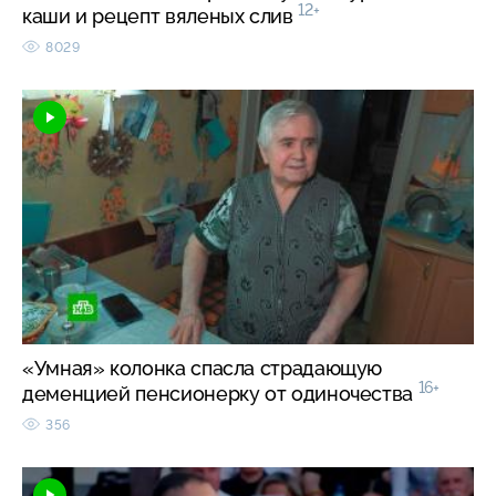
12+
каши и рецепт вяленых слив
8029
«Умная» колонка спасла страдающую
16+
деменцией пенсионерку от одиночества
356