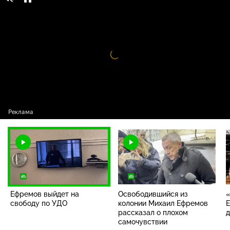
Ефремов выйдет на свободу по УДО
16+
Видео
проигрыватель
загружается.
Ефремов выйдет на
Освободившийся из
«
свободу по УДО
колонии Михаил Ефремов
Е
рассказал о плохом
д
самочувствии