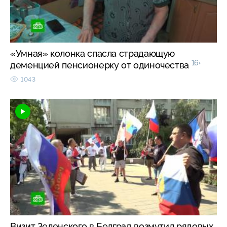
«Умная» колонка спасла страдающую
16+
деменцией пенсионерку от одиночества
1043
Визит Зеленского в Белград возмутил рядовых