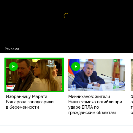
Видео
проигрыватель
загружается.
Избранницу Марата
Минниханов: жители
Ф
Башарова заподозрили
Нижнекамска погибли при
а
в беременности
ударе БПЛА по
т
гражданским объектам
о