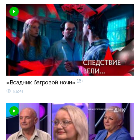
16+
«Всадник багровой ночи»
61241