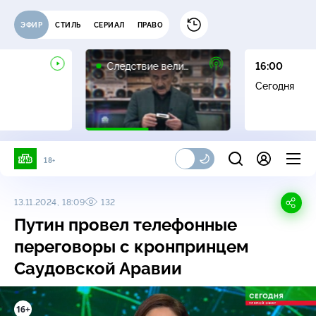
ЭФИР
СТИЛЬ
СЕРИАЛ
ПРАВО
16+
Следствие вели…
16:00
Сегодня
18+
13.11.2024, 18:09
132
Путин провел телефонные
переговоры с кронпринцем
Саудовской Аравии
16+