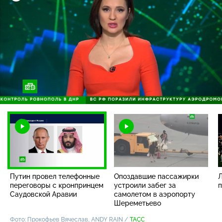
Загрузка
:
96.15%
/
Наст
Путин провел телефонные
Опоздавшие пассажирки
Л
переговоры с кронпринцем
устроили забег за
п
Саудовской Аравии
самолетом в аэропорту
Шереметьево
Фото: Прокофьев Вячеслав, ANDY RAIN /
ТАСС