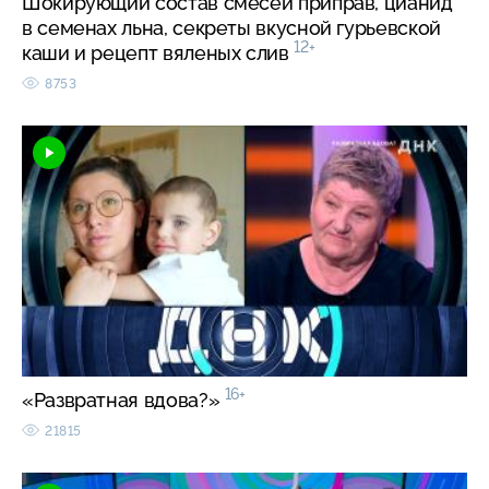
Шокирующий состав смесей приправ, цианид
в семенах льна, секреты вкусной гурьевской
12+
каши и рецепт вяленых слив
8753
16+
«Развратная вдова?»
21815