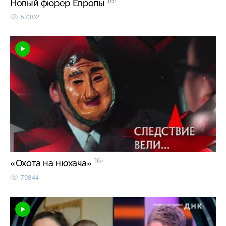
16+
Новый фюрер Европы
57302
16+
«Охота на нюхача»
79844