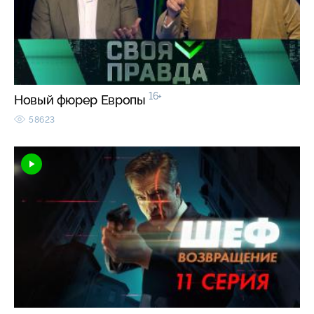
16+
Новый фюрер Европы
58623