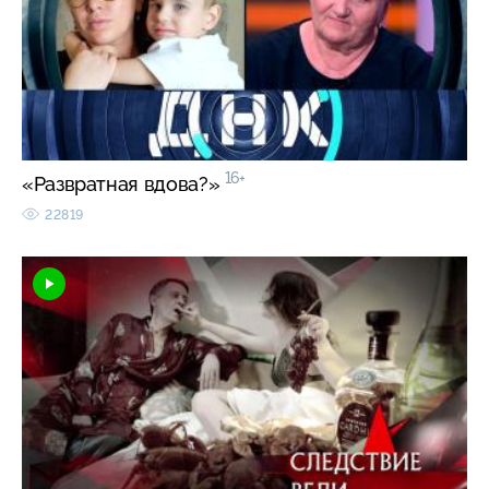
16+
«Развратная вдова?»
22819