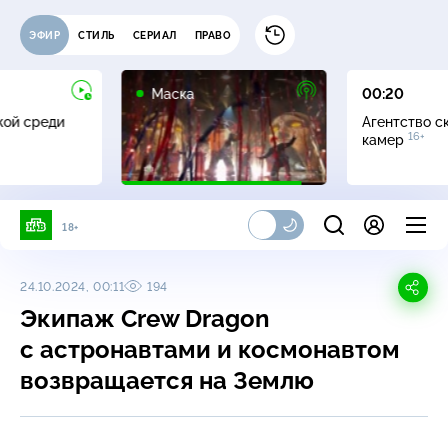
ЭФИР
СТИЛЬ
СЕРИАЛ
ПРАВО
12+
Маска
00:20
жой среди
Агентство с
16+
камер
18+
24.10.2024, 00:11
194
Экипаж Crew Dragon
с астронавтами и космонавтом
возвращается на Землю