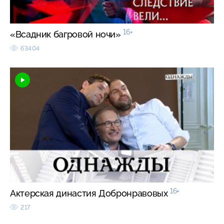
16+
«Всадник багровой ночи»
63404
16+
Актерская династия Добронравовых
217