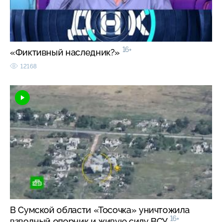
16+
«Фиктивный наследник?»
12168
В Сумской области «Тосочка» уничтожила
16+
взводный опорник и живую силу ВСУ