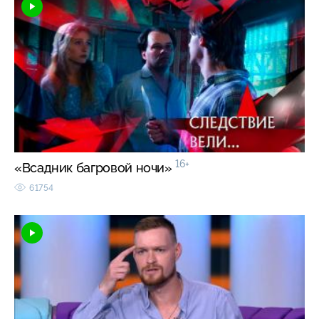
16+
«Всадник багровой ночи»
61754