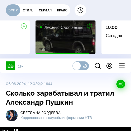
ЭФИР
СТИЛЬ
СЕРИАЛ
ПРАВО
16+
Лесник. Своя земля
10:00
Сегодня
18+
06.06.2024, 12:03
1644
Сколько зарабатывал и тратил
Александр Пушкин
СВЕТЛАНА ГОРДЕЕВА
Корреспондент службы информации НТВ