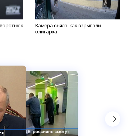
аворотнюк
Камера сняла, как взрывали
С
олигарха
с
б