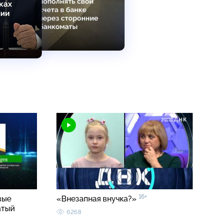
16+
вые
«Внезапная внучка?»
атый
6268