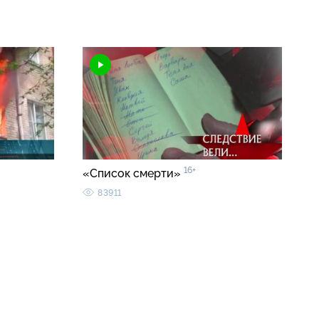
16+
«Список смерти»
83911