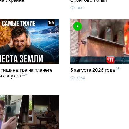
 на Украине
фронтовой опыт
1832
16+
тишина: где на планете
5 августа 2026 года
16+
ких звуков
5264