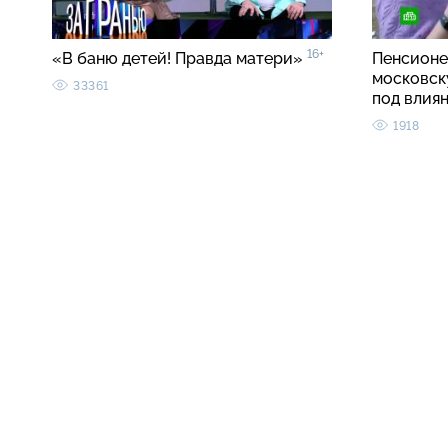
16+
«В баню детей! Правда матери»
Пенсионе
московск
33361
под влия
1918