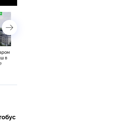
жаром
Пенсионерка подожгла
Молния убила футболис
ш в
московскую квартиру,
во время матча в Таилан
е
проданную под влиянием
мошенников
втобус