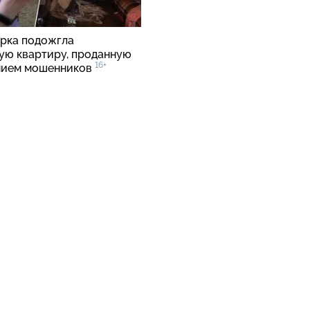
рка подожгла
ую квартиру, проданную
16+
нием мошенников