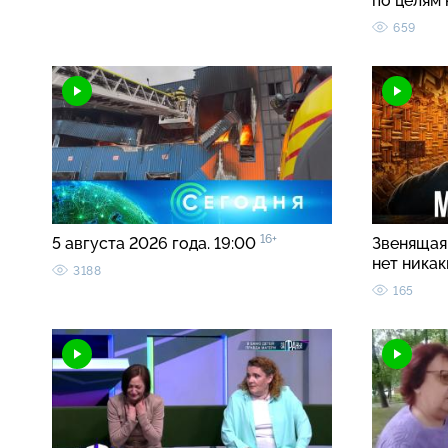
по целям
659
16+
5 августа 2026 года. 19:00
Звенящая 
нет ника
3188
165