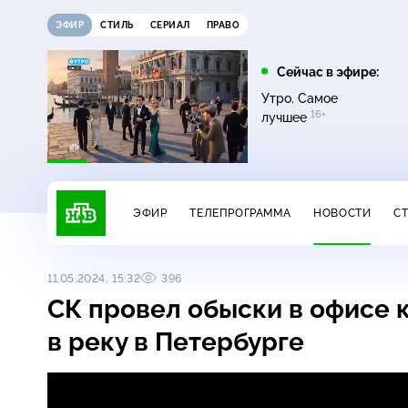
ЭФИР
СТИЛЬ
СЕРИАЛ
ПРАВО
21:30
22:00
Сейчас в эфире:
12+
16+
Неизвестная Россия
Неизвестная Россия
Утро. Самое
16+
лучшее
ЭФИР
ТЕЛЕПРОГРАММА
НОВОСТИ
С
11.05.2024, 15:32
396
СК провел обыски в офисе к
в реку в Петербурге