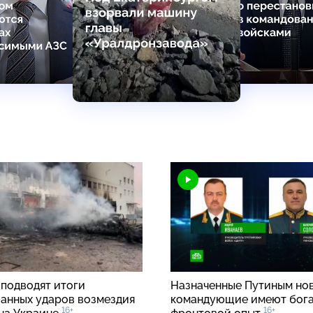
 подводят итоги
Назначенные Путиным но
анных ударов возмездия
командующие имеют бог
16+
16+