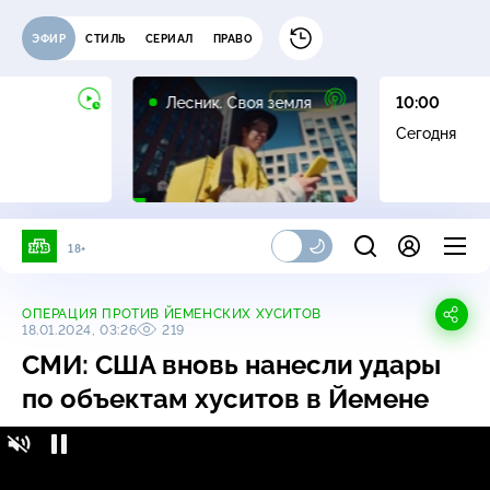
ЭФИР
СТИЛЬ
СЕРИАЛ
ПРАВО
16+
Лесник. Своя земля
10:00
Сегодня
18+
ОПЕРАЦИЯ ПРОТИВ ЙЕМЕНСКИХ ХУСИТОВ
18.01.2024, 03:26
219
СМИ: США вновь нанесли удары
по объектам хуситов в Йемене
СМИ: США вновь нанесли удары по
16+
объектам хуситов в Йемене