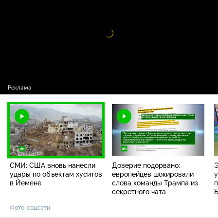
Видео
проигрыватель
загружается.
СМИ: США вновь нанесли
Доверие подорвано:
Э
удары по объектам хуситов
европейцев шокировали
у
в Йемене
слова команды Трампа из
п
секретного чата
Б
Фото: соцсети