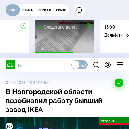
ЭФИР
СТИЛЬ
СЕРИАЛ
ПРАВО
16+
Следствие вели…
15:00
Дельфин. Н
18+
06.06.2023, 20:44
524
В Новгородской области
возобновил работу бывший
завод IKEA
16+