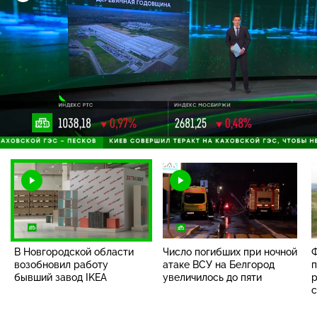
Загрузка
:
100.00%
/
Наст
В Новгородской области
Число погибших при ночной
Ф
возобновил работу
атаке ВСУ на Белгород
п
бывший завод IKEA
увеличилось до пяти
р
с