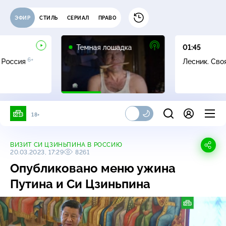
ЭФИР
СТИЛЬ
СЕРИАЛ
ПРАВО
16+
Темная лошадка
01:45
6+
 Россия
Лесник. Сво
18+
ВИЗИТ СИ ЦЗИНЬПИНА В РОССИЮ
20.03.2023, 17:29
8261
Опубликовано меню ужина
Путина и Си Цзиньпина