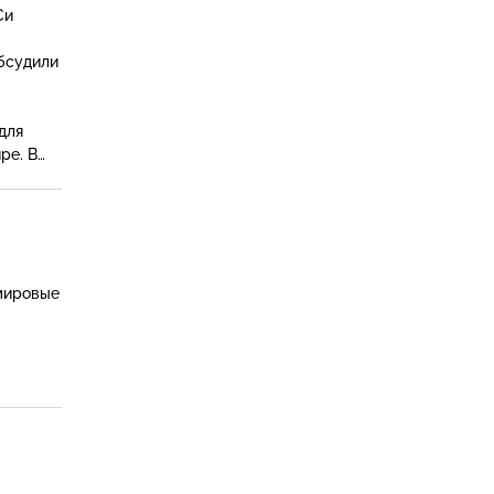
Си
бсудили
для
ре. В
 мировые