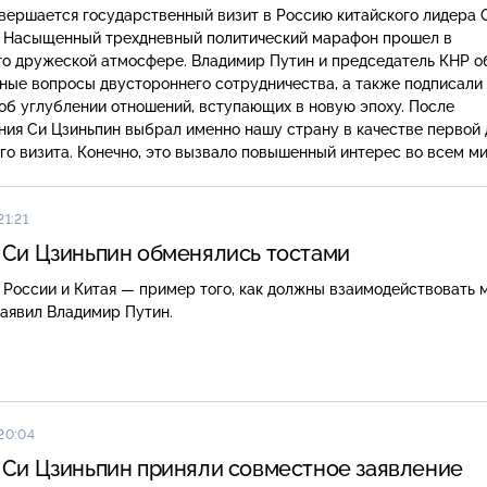
вершается государственный визит в Россию китайского лидера 
. Насыщенный трехдневный политический марафон прошел в
то дружеской атмосфере. Владимир Путин и председатель КНР о
ные вопросы двустороннего сотрудничества, а также подписали
об углублении отношений, вступающих в новую эпоху. После
ия Си Цзиньпин выбрал именно нашу страну в качестве первой 
о визита. Конечно, это вызвало повышенный интерес во всем ми
екине уже подводят итоги.
21:21
 Си Цзиньпин обменялись тостами
 России и Китая — пример того, как должны взаимодействовать
аявил Владимир Путин.
 20:04
 Си Цзиньпин приняли совместное заявление