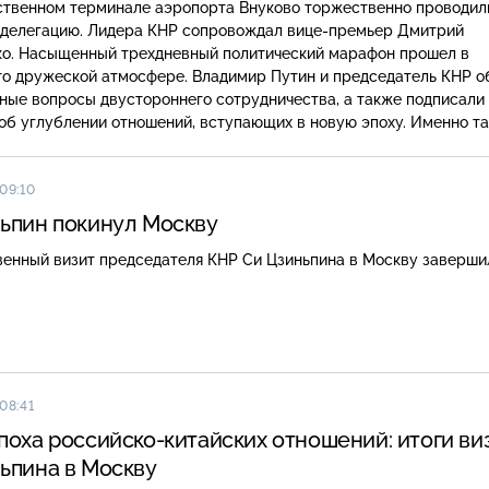
ственном терминале аэропорта Внуково торжественно проводил
 делегацию. Лидера КНР сопровождал вице-премьер Дмитрий
о. Насыщенный трехдневный политический марафон прошел в
то дружеской атмосфере. Владимир Путин и председатель КНР о
ные вопросы двустороннего сотрудничества, а также подписали
об углублении отношений, вступающих в новую эпоху. Именно та
рактеризовали новый этап сотрудничества.
 09:10
ьпин покинул Москву
венный визит председателя КНР Си Цзиньпина в Москву заверши
08:41
поха российско-китайских отношений: итоги ви
ьпина в Москву