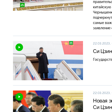
правитель
китайскую
Чернышенк
подчеркну
самые важ
заявление 
лидеры оха
22.03.2023,
Си Цзин
Государст
22.03.2023, 
Новая э
Си Цзин