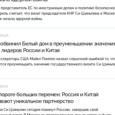
 представитель ЕС по иностранным делам и политике безопасно
ель считает, что визит председателя КНР Си Цзиньпина в Москв
к начала ядерной войны.
 06:25
обвинил Белый дом в преуменьшении значени
 лидеров России и Китая
ссекретарь США Майкл Помпео назвал серьезной ошибкой то, чт
тся преуменьшить значение государственного визита Си Цзиньп
19:30
пороге больших перемен: Россия и Китай
вают уникальное партнерство
я Си Цзиньпин сегодня покинул Россию, завершив свой
енный визит. В Москве он провел три дня, два из которых было