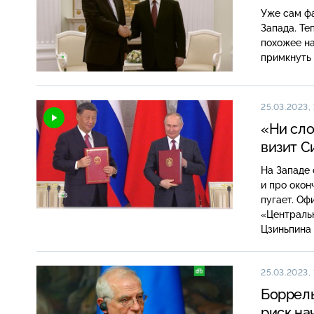
Уже сам фа
Запада. Те
похожее на
примкнуть 
25.03.2023, 
«Ни сло
визит С
На Западе 
и про окон
пугает. О
«Централь
Цзиньпина 
25.03.2023, 
Боррель
риск на