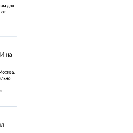
вом для
ают
И на
Москва,
ильно
и
ил