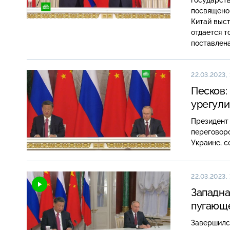
посвящено
Китай выс
отдается 
поставлена
22.03.2023, 
Песков:
урегул
Президент 
переговоро
Украине, 
22.03.2023, 
Западна
пугающе
Завершился