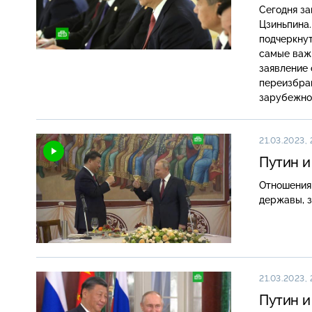
Сегодня за
Цзиньпина
подчеркну
самые важ
заявление 
переизбран
зарубежног
Москве и П
21.03.2023, 
Путин и
Отношения
державы, з
21.03.2023,
Путин и