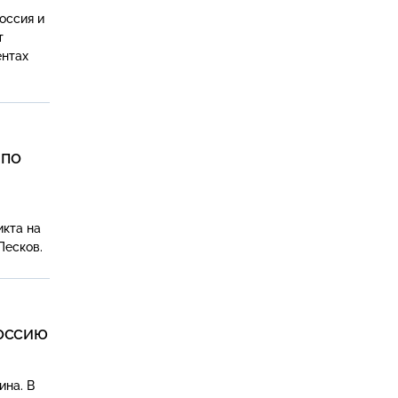
оссия и
т
ентах
 по
икта на
Песков.
Россию
ина. В