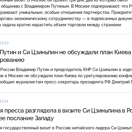
 общению с Владимиром Путиным. В Москве подчеркивают, что Р
траивают уникальные, особые отношения партнерства. Приорите
торгово-экономическому сотрудничеству — в подписанных докум
 задача кратно нарастить объем торговли между странами.
13:10
 Путин и Си Цзиньпин не обсуждали план Киева
ированию
России Владимир Путин и председатель КНР Си Цзиньпин в ходе
в в Москве не обсуждали план Киева по урегулированию конфл
сообщил журналистам пресс-секретарь президента РФ Дмитрий 
11:24
я пресса разглядела в визите Си Цзиньпина в 
е послание Западу
 государственный визит в Россию китайского лидера Си Цзиньп