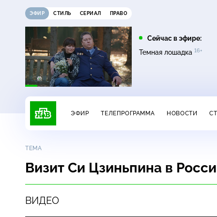
ЭФИР
СТИЛЬ
СЕРИАЛ
ПРАВО
16:00
17:00
Сейчас в эфире:
16+
на
Сегодня
Невский. Чужой среди
Темная лошадка
16+
чужих
ЭФИР
ТЕЛЕПРОГРАММА
НОВОСТИ
С
ТЕМА
Визит Си Цзиньпина в Росс
ВИДЕО