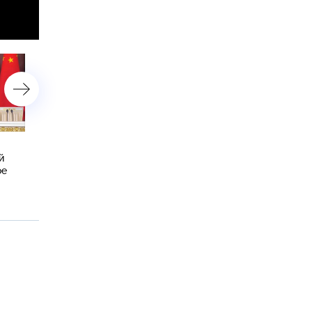
Западная пресса разглядела
Си Цзиньпин покинул Мо
й
в визите Си Цзиньпина
ое
в Россию пугающее
послание Западу