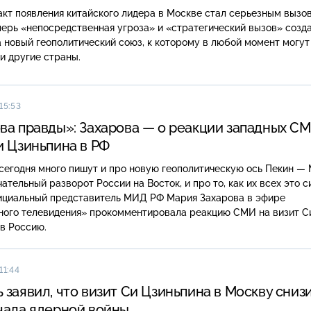
кт появления китайского лидера в Москве стал серьезным вызо
перь «непосредственная угроза» и «стратегический вызов» созд
 новый геополитический союз, к которому в любой момент могут
и другие страны.
15:53
ва правды»: Захарова — о реакции западных СМ
и Цзиньпина в РФ
сегодня много пишут и про новую геополитическую ось Пекин — 
чательный разворот России на Восток, и про то, как их всех это с
фициальный представитель МИД РФ Мария Захарова в эфире
ного телевидения» прокомментировала реакцию СМИ на визит С
в Россию.
11:44
 заявил, что визит Си Цзиньпина в Москву сниз
чала ядерной войны