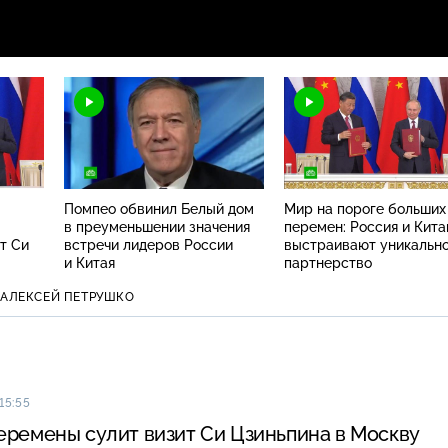
Помпео обвинил Белый дом
Мир на пороге больших
в преуменьшении значения
перемен: Россия и Кита
т Си
встречи лидеров России
выстраивают уникальн
и Китая
партнерство
АЛЕКСЕЙ ПЕТРУШКО
15:55
еремены сулит визит Си Цзиньпина в Москву