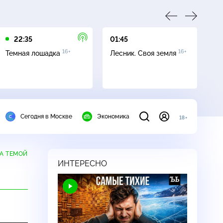
22:35
01:45
03
16+
16+
Темная лошадка
Лесник. Своя земля
Ут
Сегодня в Москве
Экономика
18+
А ТЕМОЙ
ИНТЕРЕСНО