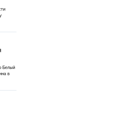
сти
у
я
о Белый
ина в