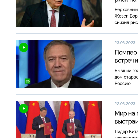
Верховный
Жозеп Борр
снизил рис
23.03.2023,
Помпео 
встречи
Бывший го
дом старае
Россию.
22.03.2023, 
Мир на 
выстраи
Лидер Кита
государств