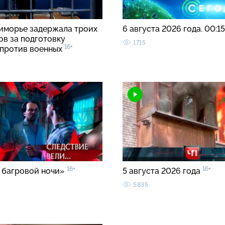
иморье задержала троих
6 августа 2026 года. 00:1
ов за подготовку
1715
16+
 против военных
16+
16+
 багровой ночи»
5 августа 2026 года
5835