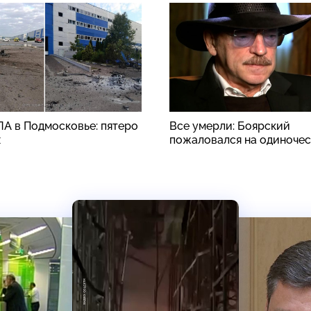
ЛА в Подмосковье: пятеро
Все умерли: Боярский
х
пожаловался на одиноче