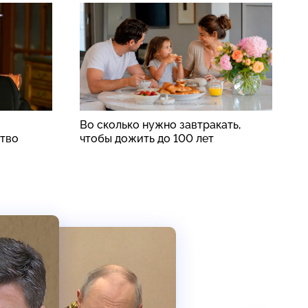
Во сколько нужно завтракать,
С
ство
чтобы дожить до 100 лет
с
б