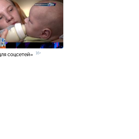
16+
для соцсетей»