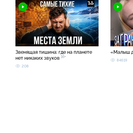
Звенящая тишина: где на планете
«Малыш 
16+
нет никаких звуков
84619
208