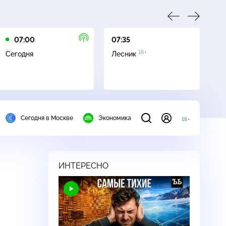
07:00
07:35
08
16+
Сегодня
Лесник
Ле
Сегодня в Москве
Экономика
18+
ИНТЕРЕСНО