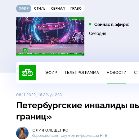
ЭФИР
СТИЛЬ
СЕРИАЛ
ПРАВО
01:45
03:30
Сейчас в эфире:
16+
16+
Лесник
Утро. Самое лучшее
Сегодня
ЭФИР
ТЕЛЕПРОГРАММА
НОВОСТИ
С
08.11.2022, 18:22
233
Петербургские инвалиды вы
границ»
ЮЛИЯ ОЛЕЩЕНКО
Корреспондент службы информации НТВ