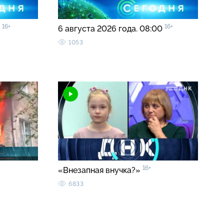
16+
16+
5
6 августа 2026 года. 08:00
1053
16+
«Внезапная внучка?»
6833