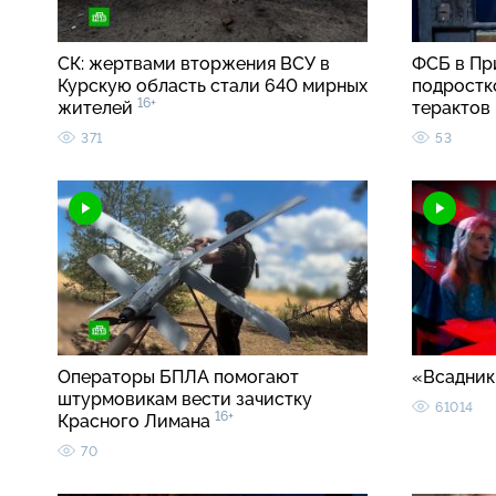
СК: жертвами вторжения ВСУ в
ФСБ в Пр
Курскую область стали 640 мирных
подростк
16+
жителей
терактов
371
53
Операторы БПЛА помогают
«Всадник
штурмовикам вести зачистку
61014
16+
Красного Лимана
70