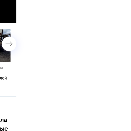
ия
Назначенные Путиным
Появились кадры с пож
новые командующие имеют
на территории ЦНИИмаш
лей
богатый фронтовой опыт
подмосковном Королёве
ила
ные