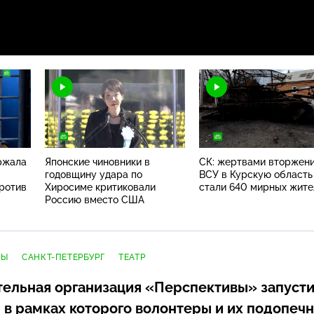
ржала
Японские чиновники в
СК: жертвами вторжен
годовщину удара по
ВСУ в Курскую область
против
Хиросиме критиковали
стали 640 мирных жите
Россию вместо США
ДЫ
САНКТ-ПЕТЕРБУРГ
ТЕАТР
ительная организация «Перспективы» запуст
в рамках которого волонтеры и их подопеч