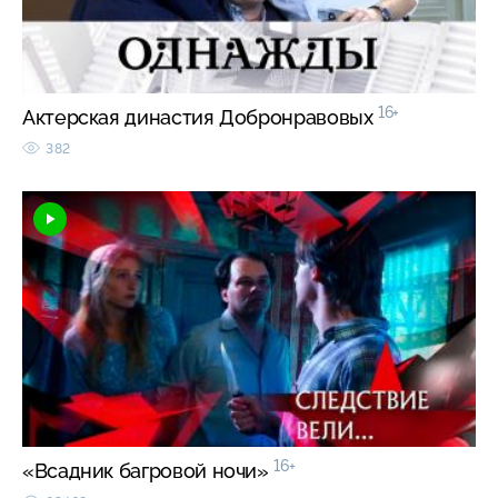
16+
Актерская династия Добронравовых
382
16+
«Всадник багровой ночи»