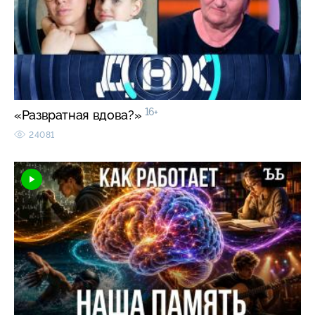
16+
«Развратная вдова?»
24081