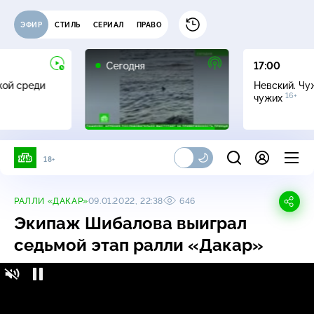
ЭФИР
СТИЛЬ
СЕРИАЛ
ПРАВО
Сегодня
17:00
жой среди
Невский. Чу
16+
чужих
18+
РАЛЛИ «ДАКАР»
09.01.2022, 22:38
646
Экипаж Шибалова выиграл
седьмой этап ралли «Дакар»
Экипаж Шибалова выиграл седьмой этап
16+
ралли «Дакар»