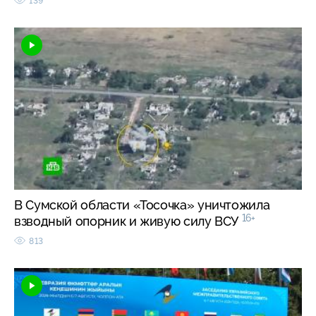
139
В Сумской области «Тосочка» уничтожила
16+
взводный опорник и живую силу ВСУ
813