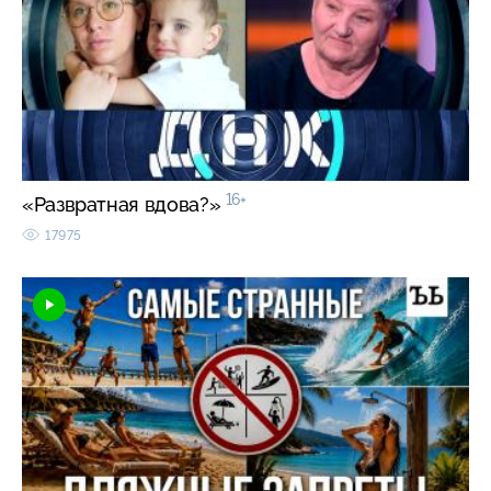
16+
«Развратная вдова?»
17975