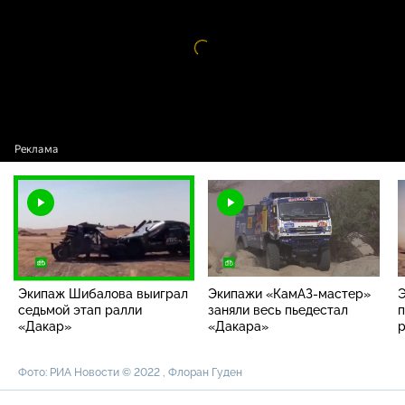
Видео
проигрыватель
загружается.
Экипаж Шибалова выиграл
Экипажи «КамАЗ-мастер»
седьмой этап ралли
заняли весь пьедестал
п
«Дакар»
«Дакара»
р
Фото: РИА Новости © 2022 , Флоран Гуден