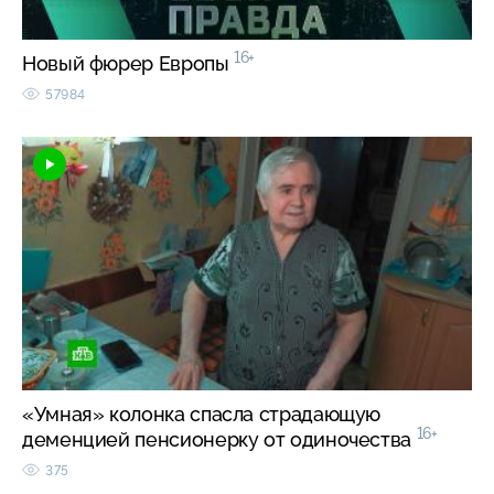
16+
Новый фюрер Европы
57984
«Умная» колонка спасла страдающую
16+
деменцией пенсионерку от одиночества
375