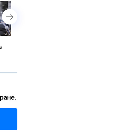
Визит Зеленского в Белград
Опоздавшие пассажирки
ма
возмутил рядовых сербов
устроили забег за
самолетом в аэропорту
Шереметьево
ране.