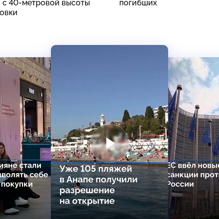
 с 40-метровой высоты
погибших
ховки