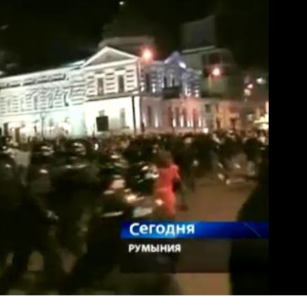
Загрузка
:
92.98%
Н