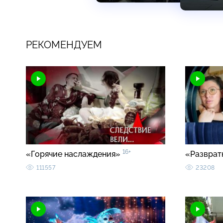
РЕКОМЕНДУЕМ
16+
«Горячие наслаждения»
«Разврат
111557
23208