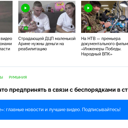
 видео
Страдающей ДЦП маленькой
На НТВ — премьера
ронами
Арине нужны деньги на
документального филь
ласти
реабилитацию
«Инженеры Победы.
Народный ВПК»
ТЫ
РУМЫНИЯ
то предпринять в связи с беспорядками в ст
»: главные новости и лучшие видео. Подписывайтесь!