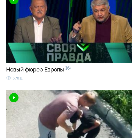
16+
Новый фюрер Европы
57811