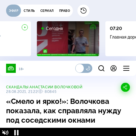
ЭФИР
СТИЛЬ
СЕРИАЛ
ПРАВО
Сегодня
07:20
+
Главная дор
18+
СКАНДАЛЫ АНАСТАСИИ ВОЛОЧКОВОЙ
28.08.2021, 21:22
80845
«Смело и ярко!»: Волочкова
показала, как справляла нужду
под соседскими окнами