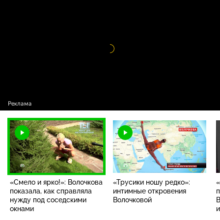
«Смело и ярко!»: Волочкова показала, как
16+
справляла нужду под соседскими окнами
Видео
проигрыватель
загружается.
«Смело и ярко!»: Волочкова
«Трусики ношу редко»:
«
показала, как справляла
интимные откровения
п
нужду под соседскими
Волочковой
В
окнами
и