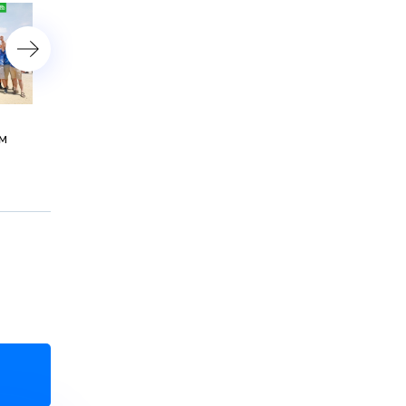
Экипаж Николаева победил
Экипаж Карякина попал 
ом
на девятом этапе ралли
аварию на седьмом этап
«Дакар» и возглавил зачет
«Дакара»
грузовиков