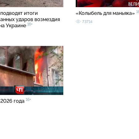
1
 подводят итоги
«Колыбель для маньяка»
анных ударов возмездия
73714
16+
 на Украине
16+
 2026 года