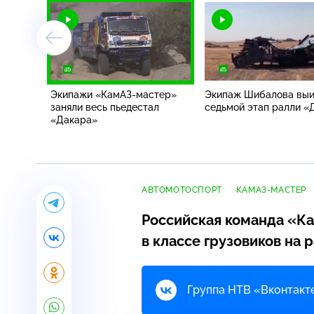
Экипажи
«КамАЗ-мастер»
Экипаж Шибалова выи
заняли весь пьедестал
седьмой этап ралли «
«Дакара»
АВТОМОТОСПОРТ
КАМАЗ-МАСТЕР
Российская команда
«Ка
в классе грузовиков на
р
Группа НТВ «Вконтакте