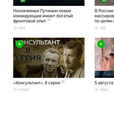
Назначенные Путиным новые
В России
командующие имеют богатый
массиров
16+
фронтовой опыт
по целям
1744
582
16+
«Консультант». 8 серия
5 августа
147442
4963