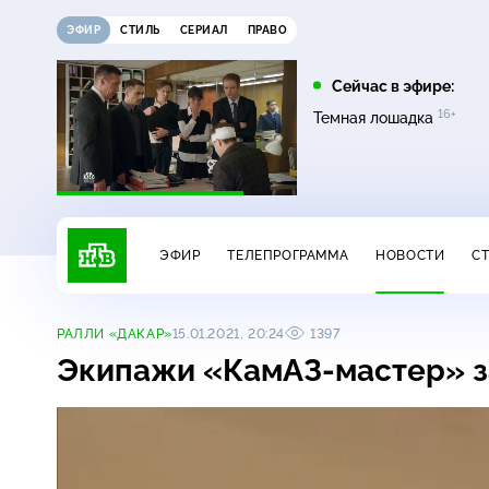
ЭФИР
СТИЛЬ
СЕРИАЛ
ПРАВО
17:00
21:15
Сейчас в эфире:
16+
Невский. Проверка на
Сегодня
Темная лошадка
16+
прочность
ЭФИР
ТЕЛЕПРОГРАММА
НОВОСТИ
С
РАЛЛИ «ДАКАР»
15.01.2021, 20:24
1397
Экипажи
«КамАЗ-мастер»
з