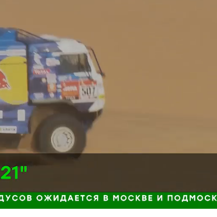
Загрузка
:
100.00%
Н