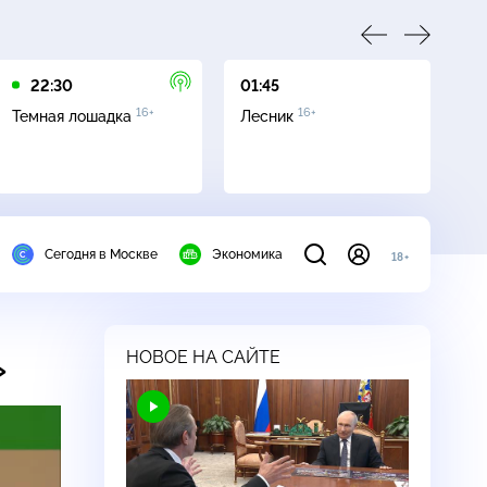
22:30
01:45
03
16+
16+
Темная лошадка
Лесник
Ут
Сегодня в Москве
Экономика
18+
НОВОЕ НА САЙТЕ
»