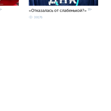
6+
16+
«Отказалась от слабенькой?»
39176