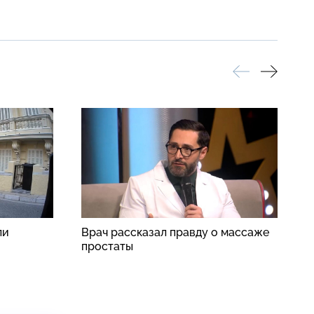
ли
Врач рассказал правду о массаже
П
простаты
п