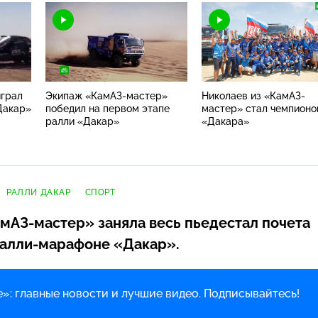
грал
Экипаж «КамАЗ-мастер»
Николаев из «КамАЗ-
Дакар»
победил на первом этапе
мастер» стал чемпион
ралли «Дакар»
«Дакара»
РАЛЛИ ДАКАР
СПОРТ
мАЗ-мастер»
заняла весь пьедестал почета
алли-марафоне
«Дакар».
»: главные новости и лучшие видео. Подписывайтесь!