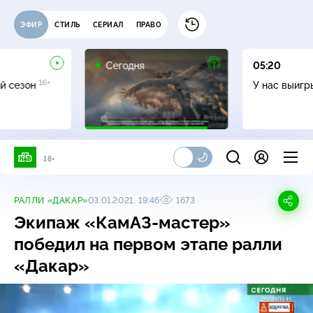
ЭФИР
СТИЛЬ
СЕРИАЛ
ПРАВО
Сегодня
05:20
16+
й сезон
У нас выиг
18+
РАЛЛИ «ДАКАР»
03.01.2021, 19:46
1673
Экипаж
«КамАЗ-мастер»
победил на первом этапе ралли
«Дакар»