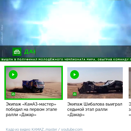
Загрузка
:
83.22%
/
Наст
Экипаж
«КамАЗ-мастер»
Экипаж Шибалова выиграл
победил на первом этапе
седьмой этап ралли
з
ралли «Дакар»
«Дакар»
Кадр из видео: KAMAZ_master / youtube.com