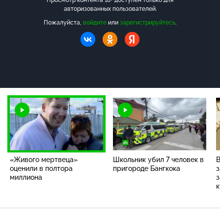
авторизованных пользователей.
Пожалуйста,
войдите
или
зарегистрируйтесь
.
«Живого мертвеца»
Школьник убил 7 человек в
В
оценили в полтора
пригороде Бангкока
миллиона
к