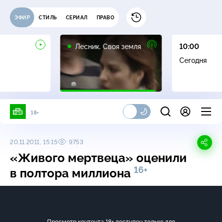
ЭФИР
СТИЛЬ
СЕРИАЛ
ПРАВО
16+
Лесник. Своя земля
10:00
Сегодня
18+
20.11.2011, 15:15
9753
«Живого мертвеца» оценили
16+
в полтора миллиона
Просмотр контента 18+ доступен только для