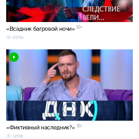
16+
«Всадник багровой ночи»
61754
16+
«Фиктивный наследник?»
12168