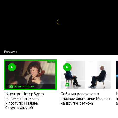
поступки Галины Старовойтовой
Видео
проигрыватель
загружается.
В центре Петербурга
Собянин рассказал о
вспоминают жизнь
влиянии экономики Москвы
и поступки Галины
на другие регионы
б
Старовойтовой