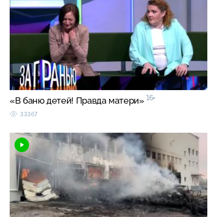
16+
«В баню детей! Правда матери»
33367