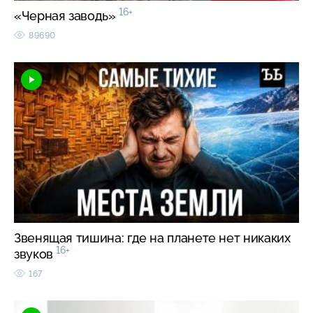
16+
«Черная заводь»
89690
Звенящая тишина: где на планете нет никаких
16+
звуков
167