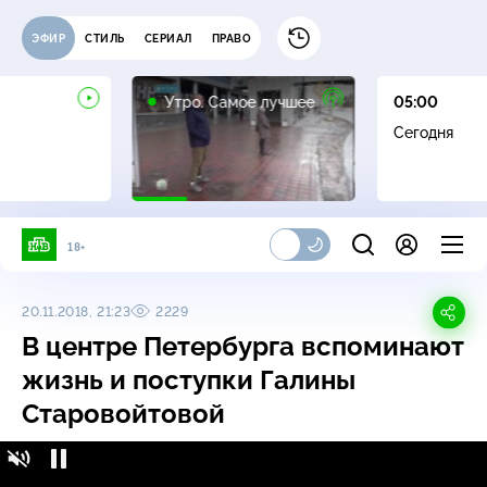
ЭФИР
СТИЛЬ
СЕРИАЛ
ПРАВО
16+
Утро. Самое лучшее
05:00
Сегодня
18+
20.11.2018, 21:23
2229
В центре Петербурга вспоминают
жизнь и поступки Галины
Старовойтовой
В центре Петербурга вспоминают жизнь и