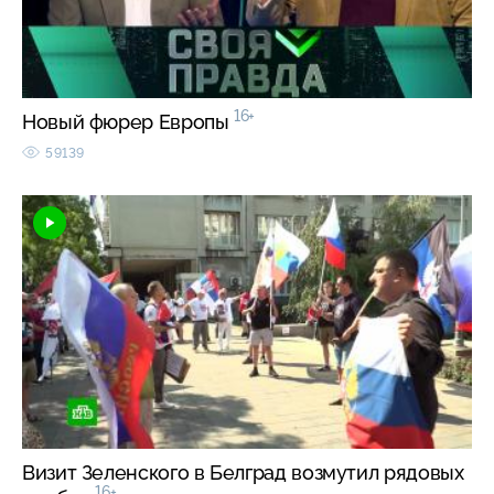
16+
Новый фюрер Европы
59139
Визит Зеленского в Белград возмутил рядовых
16+