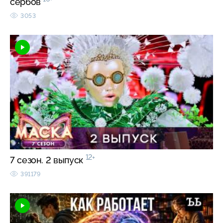
сербов
3053
12+
7 сезон. 2 выпуск
391179