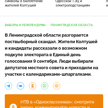
символы в бюллетенях
Одесской ТЭЦ и
п
жителей Колтушей
электроподстанциям
и
ВЫБОРЫ И РЕФЕРЕНДУМЫ
ЛЕНИНГРАДСКАЯ ОБЛАСТЬ
В Ленинградской области разгорается
поствыборный скандал. Жители Колтушей
и кандидаты рассказали о возможном
подкупе электората в Единый день
голосования 9 сентября. Люди выбирали
депутатов местного совета и приходили на
участки с
календариками-шпаргалками
.
НТВ в «Одноклассниках»: смотрите
видео, комментируйте новости и