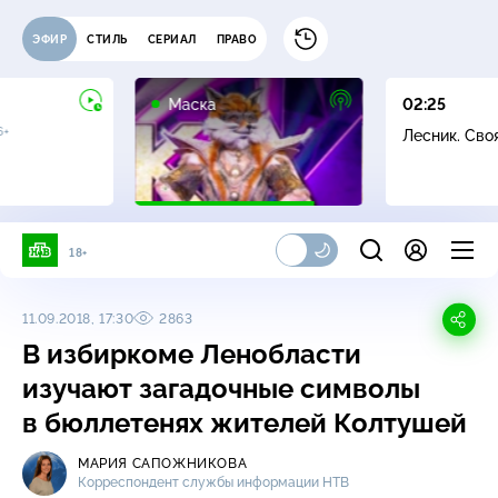
ЭФИР
СТИЛЬ
СЕРИАЛ
ПРАВО
12+
Маска
02:25
6+
Лесник. Сво
18+
11.09.2018, 17:30
2863
В избиркоме Ленобласти
изучают загадочные символы
в бюллетенях жителей Колтушей
МАРИЯ САПОЖНИКОВА
Корреспондент службы информации НТВ