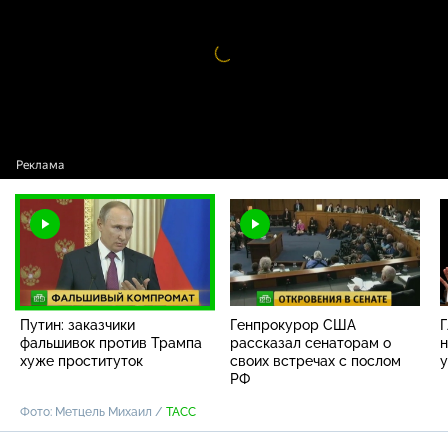
Видео
проигрыватель
загружается.
Путин: заказчики
Генпрокурор США
фальшивок против Трампа
рассказал сенаторам о
н
хуже проституток
своих встречах с послом
у
РФ
Фото: Метцель Михаил /
ТАСС