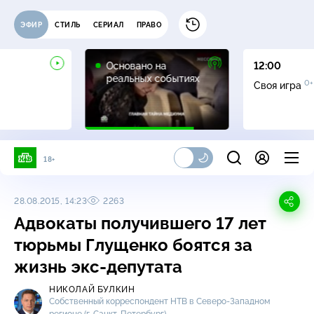
ЭФИР
СТИЛЬ
СЕРИАЛ
ПРАВО
16+
Основано на
12:00
реальных событиях
0+
Своя игра
18+
28.08.2015, 14:23
2263
Адвокаты получившего 17 лет
тюрьмы Глущенко боятся за
жизнь
экс-депутата
НИКОЛАЙ БУЛКИН
Собственный корреспондент НТВ в
Северо-Западном