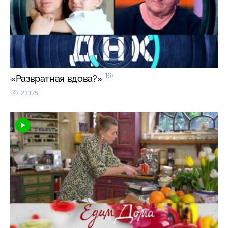
16+
«Развратная вдова?»
21375