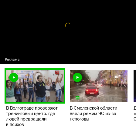
людей превращали в психов
Видео
проигрыватель
загружается.
В Волгограде проверяют
В Смоленской области
тренинговый центр, где
ввели режим ЧС из-за
«
людей превращали
непогоды
0
в психов