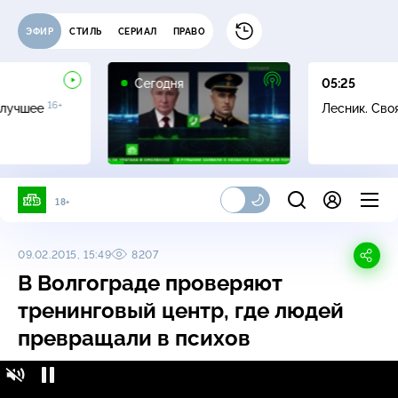
ЭФИР
СТИЛЬ
СЕРИАЛ
ПРАВО
Сегодня
05:25
16+
 лучшее
Лесник. Сво
18+
09.02.2015, 15:49
8207
В Волгограде проверяют
тренинговый центр, где людей
превращали в психов
В Волгограде проверяют тренинговый центр, где