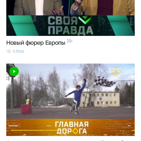
16+
Новый фюрер Европы
57963