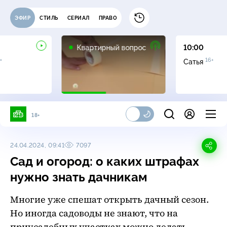
ЭФИР
СТИЛЬ
СЕРИАЛ
ПРАВО
0+
Квартирный вопрос
10:00
+
16+
Сатья
18+
24.04.2024, 09:41
7097
Сад и огород: о каких штрафах
нужно знать дачникам
Многие уже спешат открыть дачный сезон.
Но иногда садоводы не знают, что на
приусадебных участках можно делать