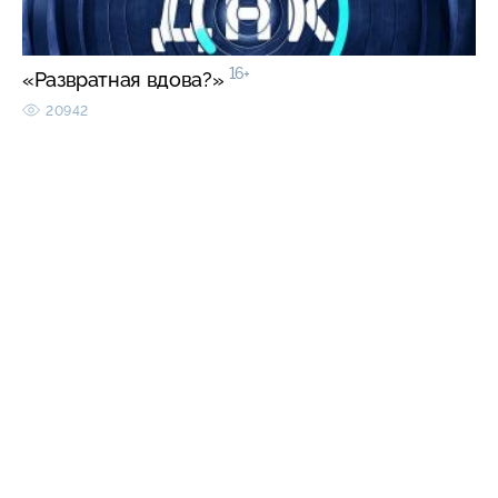
16+
«Развратная вдова?»
20942